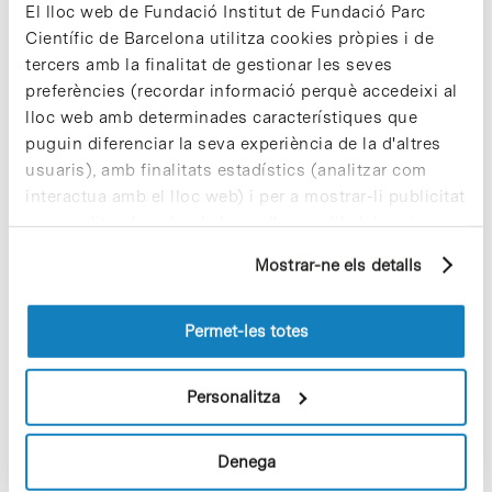
El lloc web de Fundació Institut de Fundació Parc
Científic de Barcelona utilitza cookies pròpies i de
tercers amb la finalitat de gestionar les seves
preferències (recordar informació perquè accedeixi al
lloc web amb determinades característiques que
Vacances responsables en temps
puguin diferenciar la seva experiència de la d'altres
d’emergència climàtica
usuaris), amb finalitats estadístics (analitzar com
15 de juliol de 2026
interactua amb el lloc web) i per a mostrar-li publicitat
personalitzada sobre la base d'un perfil elaborat a
partir dels seus hàbits de navegació (per exemple,
Mostrar-ne els detalls
pàgines visitades). Per a obtenir més informació sobre
Cuidar el territori és sostenibilitat
les cookies pot consultar la
Política de cookies
del
29 de juliol de 2026
lloc web.
Permet-les totes
Personalitza
Conviure amb la nova realitat
climàtica
Denega
8 de juliol de 2026