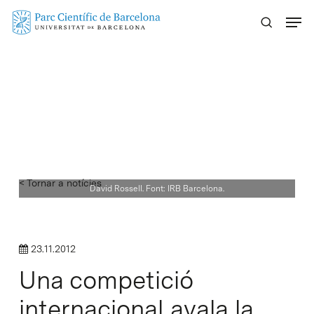
Skip
Menu
to
main
content
< Tornar a notícies
David Rossell. Font: IRB Barcelona.
23.11.2012
Una competició
internacional avala la