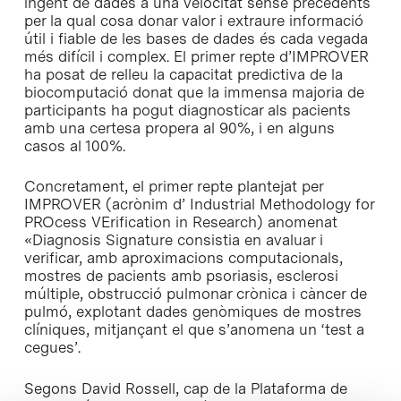
ingent de dades a una velocitat sense precedents
per la qual cosa donar valor i extraure informació
útil i fiable de les bases de dades és cada vegada
més difícil i complex. El primer repte d’IMPROVER
ha posat de relleu la capacitat predictiva de la
biocomputació donat que la immensa majoria de
participants ha pogut diagnosticar als pacients
amb una certesa propera al 90%, i en alguns
casos al 100%.
Concretament, el primer repte plantejat per
IMPROVER (acrònim d’
Industrial Methodology for
PROcess VErification in Research
) anomenat
«
Diagnosis Signature
consistia en avaluar i
verificar, amb aproximacions computacionals,
mostres de pacients amb psoriasis, esclerosi
múltiple, obstrucció pulmonar crònica i càncer de
pulmó, explotant dades genòmiques de mostres
clíniques, mitjançant el que s’anomena un ‘test a
cegues’.
Segons David Rossell, cap de la Plataforma de