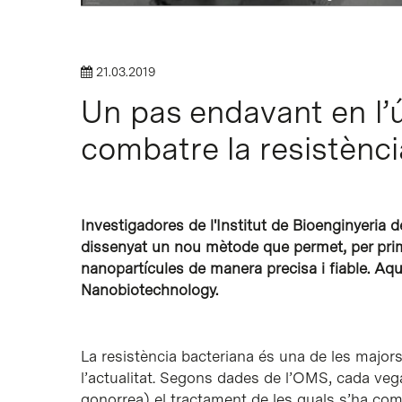
21.03.2019
Intro per buscar o ESC per tancar
Un pas endavant en l’
combatre la resistènci
Investigadores de l'Institut de Bioenginyeria 
dissenyat un nou mètode que permet, per prime
nanopartícules de manera precisa i fiable. Aqu
Nanobiotechnology.
La resistència bacteriana és una de les major
l’actualitat. Segons dades de l’OMS, cada ve
gonorrea) el tractament de les quals s’ha com