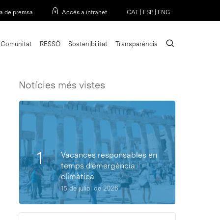
Menu
a de premsa
Accés a intranet
CAT
|
ESP
|
ENG
search
Comunitat
RESSÒ
Sostenibilitat
Transparència
Notícies més vistes
Vacances responsables en
temps d’emergència
climàtica
15 de juliol de 2026