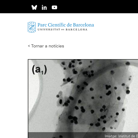
Skip
to
main
content
< Tornar a notícies
Imatge: Institut de