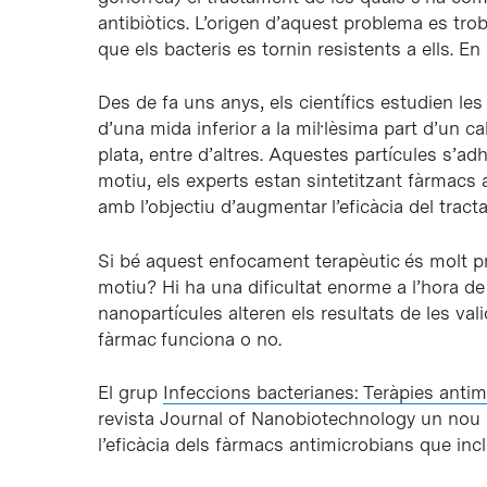
antibiòtics. L’origen d’aquest problema es trob
que els bacteris es tornin resistents a ells. En
Des de fa uns anys, els científics estudien le
d’una mida inferior a la mil·lèsima part d’un 
plata, entre d’altres. Aquestes partícules s’a
motiu, els experts estan sintetitzant fàrmacs 
amb l’objectiu d’augmentar l’eficàcia del tracta
Si bé aquest enfocament terapèutic és molt pr
motiu? Hi ha una dificultat enorme a l’hora de v
nanopartícules alteren els resultats de les va
fàrmac funciona o no.
El grup
Infeccions bacterianes: Teràpies anti
revista Journal of Nanobiotechnology un nou
l’eficàcia dels fàrmacs antimicrobians que inc