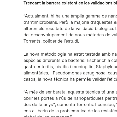
Trencant la barrera existent en les validacions b
“Actualment, hi ha una àmplia gamma de nanopa
d’antimicrobians. Però la majoria d’aquestes 
alteren els resultats de la validació biològica
del desenvolupament de nous mètodes de valid
Torrents, colíder de l’estudi.
La nova metodologia ha estat testada amb nan
espècies diferents de bacteris: Escherichia c
gastroenteritis, cistitis i meningitis; Staphyl
alimentàries, i Pseudomonas aeruginosa, causan
casos, la nova tècnica ha permès validar l’efi
“A més de ser barata, aquesta tècnica té una a
obrir les portes a l’ús de nanopartícules per 
des de fa anys”, comenta Torrents. I conclou, “
ens alliberin de la problemàtica de les resistè