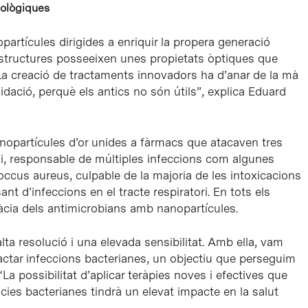
iològiques
rtícules dirigides a enriquir la propera generació
estructures posseeixen unes propietats òptiques que
. La creació de tractaments innovadors ha d’anar de la mà
ació, perquè els antics no són útils”, explica Eduard
opartícules d’or unides a fàrmacs que atacaven tres
oli, responsable de múltiples infeccions com algunes
ococcus aureus, culpable de la majoria de les intoxicacions
t d’infeccions en el tracte respiratori. En tots els
càcia dels antimicrobians amb nanopartícules.
lta resolució i una elevada sensibilitat. Amb ella, vam
tractar infeccions bacterianes, un objectiu que perseguim
La possibilitat d’aplicar teràpies noves i efectives que
ncies bacterianes tindrà un elevat impacte en la salut