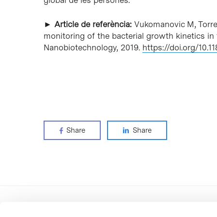
global de les persones.”
► Article de referència:
Vukomanovic M, Torren
monitoring of the bacterial growth kinetics in
Nanobiotechnology, 2019.
https://doi.org/10.
Share
Share