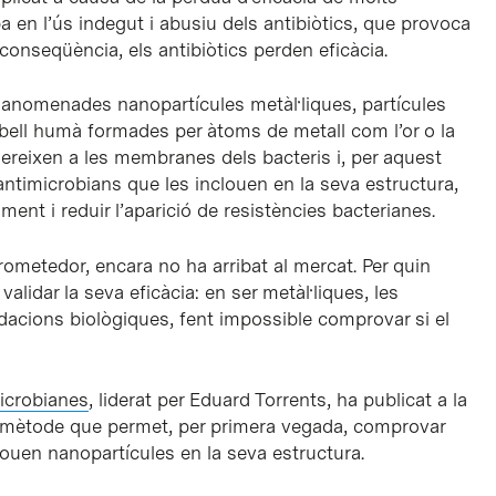
a en l’ús indegut i abusiu dels antibiòtics, que provoca
 conseqüència, els antibiòtics perden eficàcia.
s anomenades nanopartícules metàl·liques, partícules
cabell humà formades per àtoms de metall com l’or o la
dhereixen a les membranes dels bacteris i, per aquest
antimicrobians que les inclouen en la seva estructura,
ment i reduir l’aparició de resistències bacterianes.
ometedor, encara no ha arribat al mercat. Per quin
alidar la seva eficàcia: en ser metàl·liques, les
lidacions biològiques, fent impossible comprovar si el
microbianes
, liderat per Eduard Torrents, ha publicat a la
 mètode que permet, per primera vegada, comprovar
louen nanopartícules en la seva estructura.