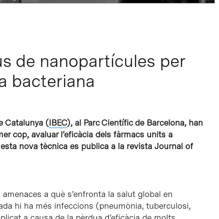
ús de nanopartícules per
a bacteriana
de Catalunya (
IBEC
), al Parc Científic de Barcelona, han
r cop, avaluar l’eficàcia dels fàrmacs units a
esta nova tècnica es publica a la revista Journal of
s amenaces a què s’enfronta la salut global en
gada hi ha més infeccions (pneumònia, tuberculosi,
plicat a causa de la pèrdua d’eficàcia de molts