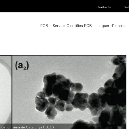
Contacte
Sal
PCB
Serveis Científics PCB
Lloguer d’espais
 Bioenginyeria de Catalunya (IBEC).