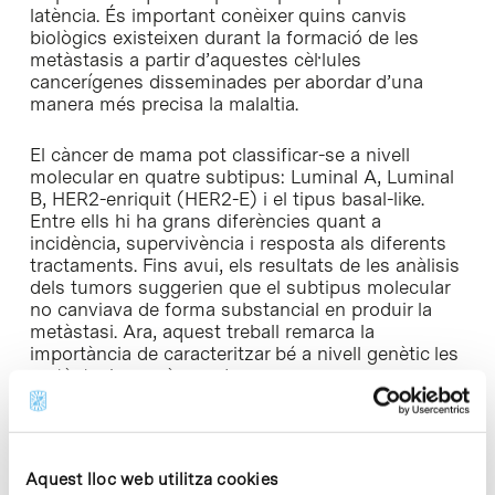
latència. És important conèixer quins canvis
biològics existeixen durant la formació de les
metàstasis a partir d’aquestes cèl·lules
cancerígenes disseminades per abordar d’una
manera més precisa la malaltia.
El càncer de mama pot classificar-se a nivell
molecular en quatre subtipus: Luminal A, Luminal
B, HER2-enriquit (HER2-E) i el tipus basal-like.
Entre ells hi ha grans diferències quant a
incidència, supervivència i resposta als diferents
tractaments. Fins avui, els resultats de les anàlisis
dels tumors suggerien que el subtipus molecular
no canviava de forma substancial en produir la
metàstasi. Ara, aquest treball remarca la
importància de caracteritzar bé a nivell genètic les
metàstasis en càncer de mama.
Els investigadors van estudiar els canvis
genòmics en 105 gens a nivell de l’RNA entre el
tumor inicial i les metàstasis. Van observar que,
Aquest lloc web utilitza cookies
encara que en la major part dels casos el subtipus