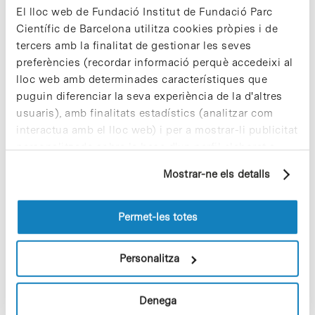
molecular es manté quan apareix la metàstasi, no
El lloc web de Fundació Institut de Fundació Parc
passa el mateix en un subtipus concret, el
Científic de Barcelona utilitza cookies pròpies i de
Luminal A, el qual es converteix en Luminal B o
tercers amb la finalitat de gestionar les seves
HER2- I en el 55% dels casos.
preferències (recordar informació perquè accedeixi al
lloc web amb determinades característiques que
puguin diferenciar la seva experiència de la d'altres
• Més informació al web de l’
IRB Barcelona [+]
usuaris), amb finalitats estadístics (analitzar com
interactua amb el lloc web) i per a mostrar-li publicitat
personalitzada sobre la base d'un perfil elaborat a
partir dels seus hàbits de navegació (per exemple,
Mostrar-ne els detalls
pàgines visitades). Per a obtenir més informació sobre
les cookies pot consultar la
Política de cookies
del
lloc web.
Share
Share
Permet-les totes
Personalitza
Denega
Notícies més vistes