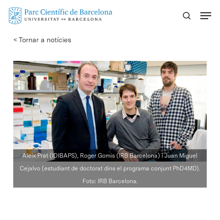
Skip
Menu
to
main
< Tornar a notícies
content
Aleix Prat (IDIBAPS), Roger Gomis (IRB Barcelona) i Juan Miguel
Cejalvo (estudiant de doctorat dins el programa conjunt PhD4MD).
Foto: IRB Barcelona.