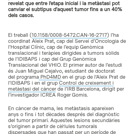
revelat que entre l'etapa inicial i la metàstasi pot
canviar el subtipus d'aquest tumor fins a un 40%
dels casos.
El treball (
10.1158/0008-5472.CAN-16-2717
) l’ha
coordinat Aleix Prat, cap del Servei d’Oncologia de
l’Hospital Clínic, cap de l’equip Genòmica
translacional i teràpies dirigides a tumors sòlids
de l’IDIBAPS i cap del Grup Genòmica
Translacional del VHIO. El primer autor de l’estudi
és Juan Miguel Cejalvo, estudiant de doctorat
del programa
PhD4MD
en el grup de l’Aleix Prat de
l’IDIBAPS i en el grup
Control de creixement i
metàstasi del càncer
de l’IRB Barcelona, dirigit per
l’investigador ICREA Roger Gomis.
En càncer de mama, les metàstasis apareixen
anys o fins i tot dècades després del diagnòstic
del tumor primari. Aquestes lesions secundàries
s’originen a partir de cèl·lules tumorals
dispersades que han passat per un període de