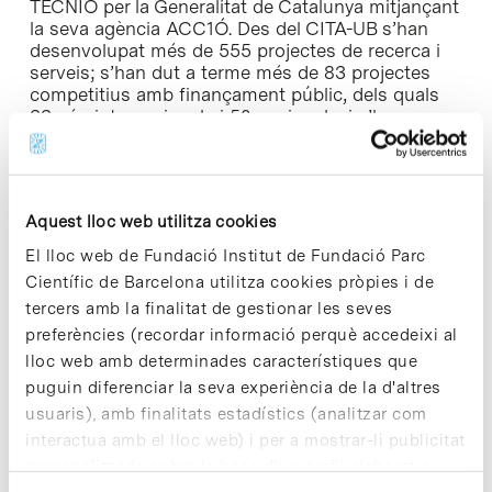
TECNIO per la Generalitat de Catalunya mitjançant
la seva agència ACC1Ó. Des del CITA-UB s’han
desenvolupat més de 555 projectes de recerca i
serveis; s’han dut a terme més de 83 projectes
competitius amb finançament públic, dels quals
33 són internacionals i 50 nacionals, i s’ha
col·laborat en la recerca de 200 patents.
Enllaç a la notícia [+]
Aquest lloc web utilitza cookies
El lloc web de Fundació Institut de Fundació Parc
Científic de Barcelona utilitza cookies pròpies i de
tercers amb la finalitat de gestionar les seves
Share
Share
preferències (recordar informació perquè accedeixi al
lloc web amb determinades característiques que
puguin diferenciar la seva experiència de la d'altres
usuaris), amb finalitats estadístics (analitzar com
interactua amb el lloc web) i per a mostrar-li publicitat
Notícies més vistes
personalitzada sobre la base d'un perfil elaborat a