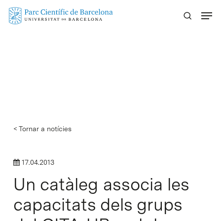
Skip
Menu
to
main
content
< Tornar a notícies
17.04.2013
Un catàleg associa les
capacitats dels grups