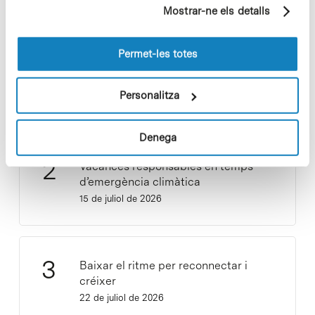
partir dels seus hàbits de navegació (per exemple,
Mostrar-ne els detalls
pàgines visitades). Per a obtenir més informació sobre
les cookies pot consultar la
Política de cookies
del
lloc web.
Permet-les totes
Cuidar el territori és sostenibilitat
Personalitza
29 de juliol de 2026
Denega
Vacances responsables en temps
d’emergència climàtica
15 de juliol de 2026
Baixar el ritme per reconnectar i
créixer
22 de juliol de 2026