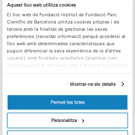
Aquest lloc web utilitza cookies
El lloc web de Fundació Institut de Fundació Parc
Notícies més vistes
Científic de Barcelona utilitza cookies pròpies i de
tercers amb la finalitat de gestionar les seves
preferències (recordar informació perquè accedeixi al
lloc web amb determinades característiques que
puguin diferenciar la seva experiència de la d'altres
usuaris), amb finalitats estadístics (analitzar com
Cuidar el territori és sostenibilitat
interactua amb el lloc web) i per a mostrar-li publicitat
29 de juliol de 2026
personalitzada sobre la base d'un perfil elaborat a
partir dels seus hàbits de navegació (per exemple,
Mostrar-ne els detalls
pàgines visitades). Per a obtenir més informació sobre
les cookies pot consultar la
Política de cookies
del
Vacances responsables en temps
lloc web.
d’emergència climàtica
Permet-les totes
15 de juliol de 2026
Personalitza