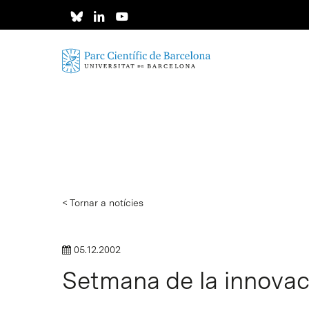
Skip
to
main
content
< Tornar a notícies
05.12.2002
Setmana de la innovac
Intro per buscar o ESC per tancar