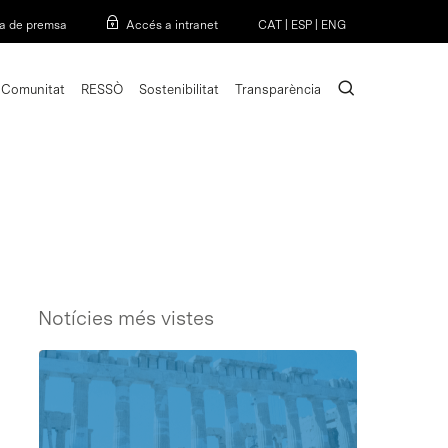
Menu
a de premsa
Accés a intranet
CAT
|
ESP
|
ENG
search
Comunitat
RESSÒ
Sostenibilitat
Transparència
Notícies més vistes