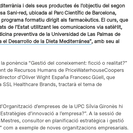
iterrània i dels seus productes és l’objectiu del segon
a Sani-red, ubicada al Parc Científic de Barcelona,
 programa formatiu dirigit als farmacèutics. El curs, que
ts de l’Estat utilitzant les comunicacions via satèl·lit,
edicina preventiva de la Universidad de Las Palmas de
 el Desarrollo de la Dieta Mediterránea”
, amb seu al
a ponència “Gestió del coneixement: ficció o realitat?”
ament de Recursos Humans de PriceWaterhouseCoopers
 director d’Oliver Wight España Francesc Güell, que
 SSL Healthcare Brands, tractarà el tema de
d’Organització d’empreses de la UPC Sílvia Gironès hi
“Estratègies d’innovació a l’empresa?”. A la sessió de
Mestres, consultor en planificació estratègica i gestió
ss” com a exemple de noves organitzacions empresarials.