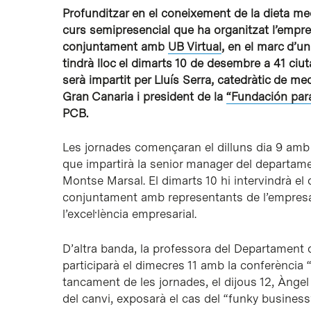
Profunditzar en el coneixement de la dieta med
curs semipresencial que ha organitzat l’empres
conjuntament amb
UB Virtual
, en el marc d’un
tindrà lloc el dimarts 10 de desembre a 41 ciuta
serà impartit per Lluís Serra, catedràtic de m
Gran Canaria i president de la
“Fundación para
PCB.
Les jornades començaran el dilluns dia 9 amb l
que impartirà la senior manager del depart
Montse Marsal. El dimarts 10 hi intervindrà el
conjuntament amb representants de l’empresa
l’excel·lència empresarial.
D’altra banda, la professora del Departament 
participarà el dimecres 11 amb la conferència 
tancament de les jornades, el dijous 12, Àngel 
del canvi, exposarà el cas del “funky busine