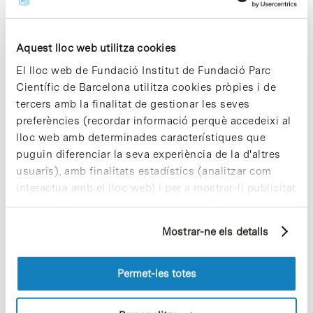
Share
Share
Aquest lloc web utilitza cookies
El lloc web de Fundació Institut de Fundació Parc
Científic de Barcelona utilitza cookies pròpies i de
tercers amb la finalitat de gestionar les seves
Notícies més vistes
preferències (recordar informació perquè accedeixi al
lloc web amb determinades característiques que
puguin diferenciar la seva experiència de la d'altres
usuaris), amb finalitats estadístics (analitzar com
interactua amb el lloc web) i per a mostrar-li publicitat
personalitzada sobre la base d'un perfil elaborat a
Cuidar el territori és sostenibilitat
partir dels seus hàbits de navegació (per exemple,
29 de juliol de 2026
Mostrar-ne els detalls
pàgines visitades). Per a obtenir més informació sobre
les cookies pot consultar la
Política de cookies
del
lloc web.
Permet-les totes
Vacances responsables en temps
d’emergència climàtica