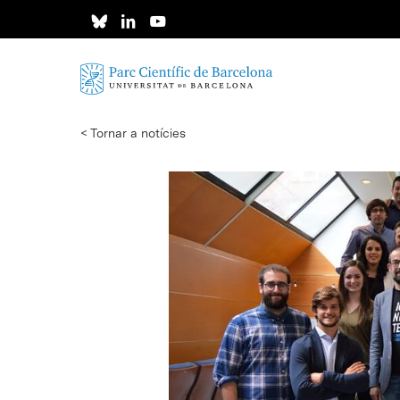
Skip
to
main
content
< Tornar a notícies