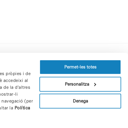
Perfil del contractant
Permet-les totes
es pròpies i de
Política de privacitat
è accedeixi al
Avís Legal
Personalitza
 de la d'altres
Política de cookies
ostrar-li
Patrons i patrocinadors
Denega
e navegació (per
Borsa de treball
ltar la
Política
Contacte