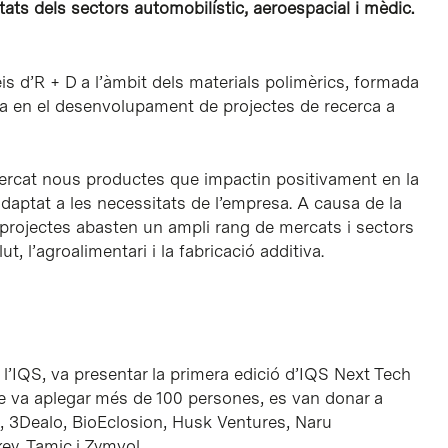
itats dels sectors automobilístic, aeroespacial i mèdic.
s d’R + D a l’àmbit dels materials polimèrics, formada
a en el desenvolupament de projectes de recerca a
 mercat nous productes que impactin positivament en la
adaptat a les necessitats de l’empresa. A causa de la
us projectes abasten un ampli rang de mercats i sectors
ut, l’agroalimentari i la fabricació additiva.
l’IQS, va presentar la primera edició d’IQS Next Tech
ue va aplegar més de 100 persones, es van donar a
, 3Dealo, BioEclosion, Husk Ventures, Naru
y, Tamic i Zymvol.