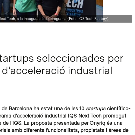
 Next Tech, a la inauguració del programa (Foto: IQS Tech Factory).
startups seleccionades per
d’acceleració industrial
 de Barcelona ha estat una de les 10
startups
científico-
rama d’acceleració industrial
IQS Next Tech
promogut
 de I'
IQS
. La proposta presentada per Onyriq és una
als amb diferents funcionalitats, propietats i àrees de