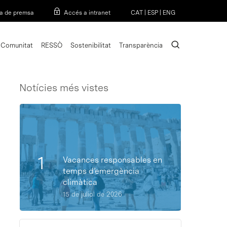
Menu
a de premsa
Accés a intranet
CAT
|
ESP
|
ENG
search
Comunitat
RESSÒ
Sostenibilitat
Transparència
Notícies més vistes
Vacances responsables en
temps d’emergència
climàtica
15 de juliol de 2026