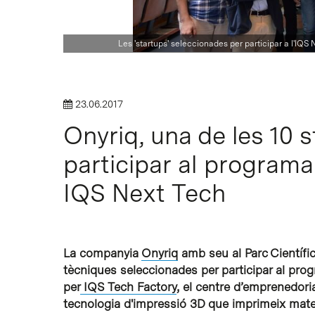
Intro per buscar o ESC per tancar
Les 'startups' seleccionades per participar a l'IQS
23.06.2017
Onyriq, una de les 10 
participar al programa 
IQS Next Tech
La companyia
Onyriq
amb seu al Parc Científic
tècniques seleccionades per participar al prog
per
IQS Tech Factory
, el centre d’emprenedoria
tecnologia d'impressió 3D que imprimeix materi