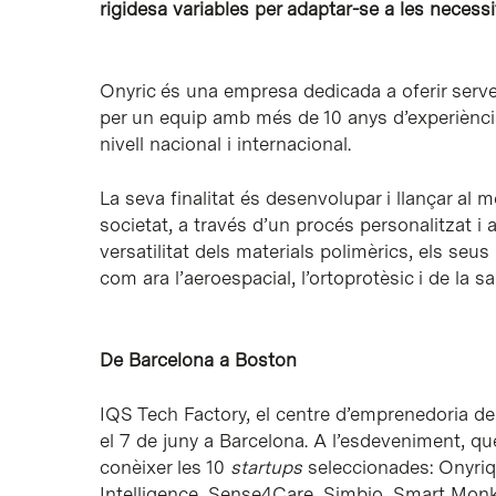
rigidesa variables per adaptar-se a les necess
Onyric és una empresa dedicada a oferir servei
per un equip amb més de 10 anys d’experiènci
nivell nacional i internacional.
La seva finalitat és desenvolupar i llançar al
societat, a través d’un procés personalitzat i 
versatilitat dels materials polimèrics, els se
com ara l’aeroespacial, l’ortoprotèsic i de la sal
De Barcelona a Boston
IQS Tech Factory, el centre d’emprenedoria de 
el 7 de juny a Barcelona. A l’esdeveniment, q
conèixer les 10
startups
seleccionades: Onyriq
Intelligence, Sense4Care, Simbio, Smart Monke