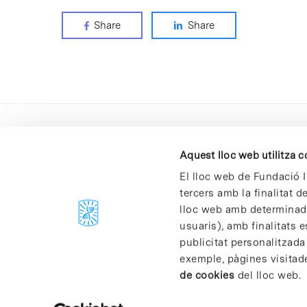
Share
Share
Aquest lloc web utilitza 
El lloc web de Fundació I
tercers amb la finalitat 
lloc web amb determinades
C/Baldiri Reixac, 4-12 i 15
usuaris), amb finalitats e
08028 Barcelona
publicitat personalitzada
T. 934 02 90 60
exemple, pàgines visitad
de cookies
del lloc web.