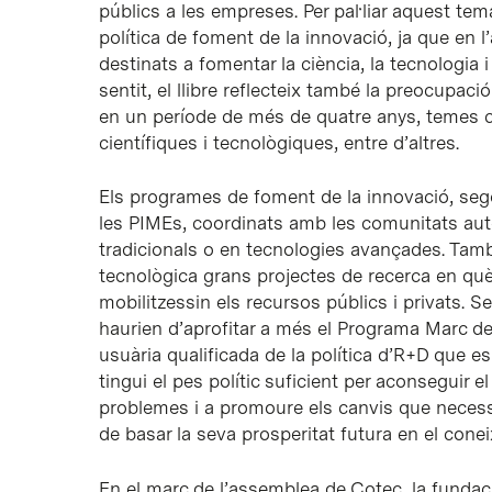
públics a les empreses. Per pal·liar aquest tem
política de foment de la innovació, ja que en 
destinats a fomentar la ciència, la tecnologia
sentit, el llibre reflecteix també la preocupac
en un període de més de quatre anys, temes c
científiques i tecnològiques, entre d’altres.
Els programes de foment de la innovació, sego
les PIMEs, coordinats amb les comunitats aut
tradicionals o en tecnologies avançades. També 
tecnològica grans projectes de recerca en qu
mobilitzessin els recursos públics i privats.
haurien d’aprofitar a més el Programa Marc de 
usuària qualificada de la política d’R+D que e
tingui el pes polític suficient per aconseguir e
problemes i a promoure els canvis que necess
de basar la seva prosperitat futura en el cone
En el marc de l’assemblea de Cotec, la fundac