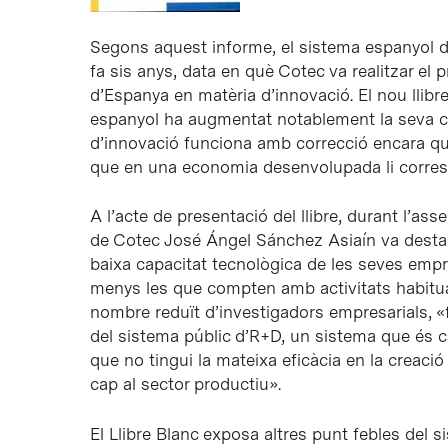
Segons aquest informe, el sistema espanyol d’
fa sis anys, data en què Cotec va realitzar el 
d’Espanya en matèria d’innovació. El nou llibr
espanyol ha augmentat notablement la seva cap
d’innovació funciona amb correcció encara qu
que en una economia desenvolupada li corresp
A l’acte de presentació del llibre, durant l’ass
de Cotec José Ángel Sánchez Asiaín va destaca
baixa capacitat tecnològica de les seves emp
menys les que compten amb activitats habitual
nombre reduït d’investigadors empresarials, «f
del sistema públic d’R+D, un sistema que és c
que no tingui la mateixa eficàcia en la creaci
cap al sector productiu».
El Llibre Blanc exposa altres punt febles del 