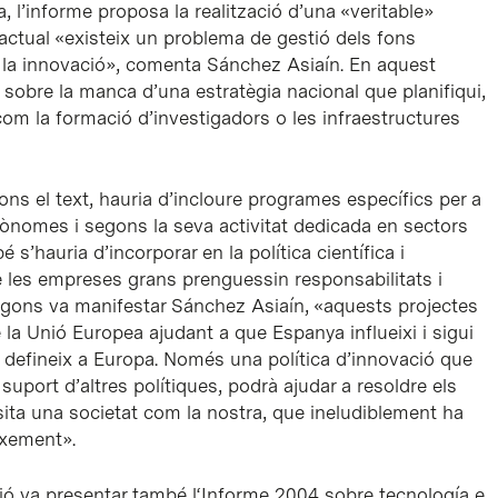
a, l’informe proposa la realització d’una «veritable»
l’actual «existeix un problema de gestió dels fons
 i la innovació», comenta Sánchez Asiaín. En aquest
ió sobre la manca d’una estratègia nacional que planifiqui,
om la formació d’investigadors o les infraestructures
ns el text, hauria d’incloure programes específics per a
ònomes i segons la seva activitat dedicada en sectors
s’hauria d’incorporar en la política científica i
è les empreses grans prenguessin responsabilitats i
 Segons va manifestar Sánchez Asiaín, «aquests projectes
la Unió Europea ajudant a que Espanya influeixi i sigui
s defineix a Europa. Només una política d’innovació que
l suport d’altres polítiques, podrà ajudar a resoldre els
ita una societat com la nostra, que ineludiblement ha
ixement».
ió va presentar també l
‘Informe 2004 sobre tecnología e