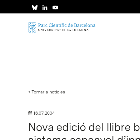
Skip
to
main
content
< Tornar a notícies
16.07.2004
Nova edició del llibre 
sistema espanyol d’in