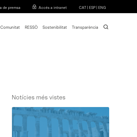
Menu
a de premsa
Accés a intranet
CAT
|
ESP
|
ENG
search
Comunitat
RESSÒ
Sostenibilitat
Transparència
Notícies més vistes