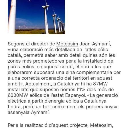
Segons el director de
Meteosim
Joan Aymamí,
«una elaboració més detallada de l’atles eòlic
català, permetrà saber amb detall quines són les
zones més prometedores per a la instal·lació de
parcs eòlics; en aquest sentit, el nou atles que
elaborarem suposarà una eina complementaria per
a una correcta ordenació del territori en aquest
àmbit». Actualment, a Catalunya hi ha 87MW
instal·lats que suposen només l’1% dels més de
6000MW eòlics de l’estat Espanyol. «La generació
elèctrica a partir d’energia eòlica a Catalunya
tindrà, però, un fort creixement els propers anys»,
assenyala Aymamí.
Per a la realització d’aquest projecte, Meteosim,