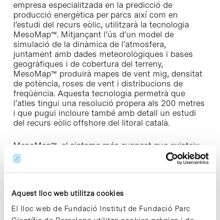
empresa especialitzada en la predicció de
producció energètica per parcs així com en
l’estudi del recurs eòlic, utilitzarà la tecnologia
MesoMap™. Mitjançant l’ús d’un model de
simulació de la dinàmica de l’atmosfera,
juntament amb dades meteorològiques i bases
geogràfiques i de cobertura del terreny,
MesoMap™ produirà mapes de vent mig, densitat
de potència, roses de vent i distribucions de
freqüència. Aquesta tecnologia permetrà que
l’atles tingui una resolució propera als 200 metres
i que pugui incloure també amb detall un estudi
del recurs eòlic offshore del litoral català.
MesoMap™, el sistema més avançat que existeix
per a la prospecció dels recursos eòlics,
possibilita a més la simulació de gairebé tots els
fenòmens meteorològics propers de la superfície
que determinen el vent. Per exemple, calcula
Aquest lloc web utilitza cookies
numèricament circulacions locals causades per
diferències de temperatura entre el continent i el
El lloc web de Fundació Institut de Fundació Parc
mar (brises marines i terrals), l’efecte de