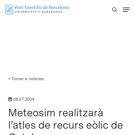
Skip
Menu
to
main
content
< Tornar a notícies
06.07.2004
Meteosim realitzarà
l’atles de recurs eòlic de