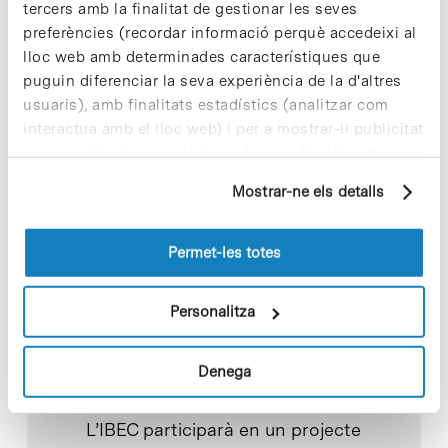
impulsar la recerca en
tercers amb la finalitat de gestionar les seves
l’adrenoleucodistròfia
preferències (recordar informació perquè accedeixi al
lloc web amb determinades característiques que
13 de juliol de 2026
puguin diferenciar la seva experiència de la d'altres
usuaris), amb finalitats estadístics (analitzar com
interactua amb el lloc web) i per a mostrar-li publicitat
personalitzada sobre la base d'un perfil elaborat a
partir dels seus hàbits de navegació (per exemple,
Mostrar-ne els detalls
pàgines visitades). Per a obtenir més informació sobre
les cookies pot consultar la
Política de cookies
del
lloc web.
Permet-les totes
Personalitza
Denega
CIÈNCIA
L’IBEC participarà en un projecte