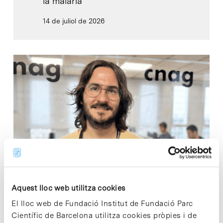
la malària
14 de juliol de 2026
CIÈNCIA
Aquest lloc web utilitza cookies
Tomàs Montserrat Ayuso rep un
El lloc web de Fundació Institut de Fundació Parc
ajut predoctoral Joan Oró FI per
Científic de Barcelona utilitza cookies pròpies i de