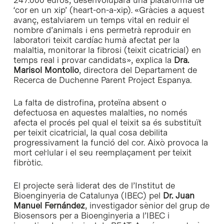
‘cor en un xip’ (heart-on-a-xip). «Gràcies a aquest
avanç, estalviarem un temps vital en reduir el
nombre d’animals i ens permetrà reproduir en
laboratori teixit cardíac humà afectat per la
malaltia, monitorar la fibrosi (teixit cicatricial) en
temps real i provar candidats», explica la
Dra.
Marisol Montolio
, directora del Departament de
Recerca de Duchenne Parent Project Espanya.
La falta de distrofina, proteïna absent o
defectuosa en aquestes malalties, no només
afecta el procés pel qual el teixit sa és substituït
per teixit cicatricial, la qual cosa debilita
progressivament la funció del cor. Això provoca la
mort cel·lular i el seu reemplaçament per teixit
fibròtic.
El projecte serà liderat des de l’Institut de
Bioenginyeria de Catalunya (IBEC) pel
Dr. Juan
Manuel Fernández
, investigador sènior del grup de
Biosensors per a Bioenginyeria a l’IBEC i