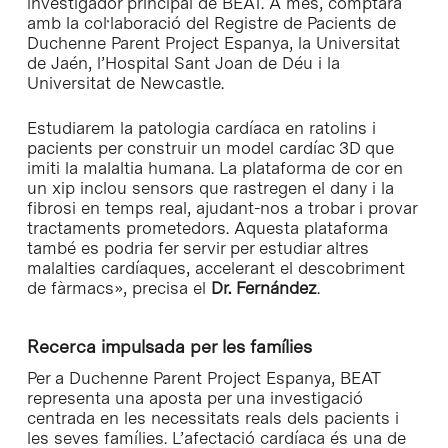
investigador principal de BEAT. A més, comptarà
amb la col·laboració del Registre de Pacients de
Duchenne Parent Project Espanya, la Universitat
de Jaén, l’Hospital Sant Joan de Déu i la
Universitat de Newcastle.
Estudiarem la patologia cardíaca en ratolins i
pacients per construir un model cardíac 3D que
imiti la malaltia humana. La plataforma de cor en
un xip inclou sensors que rastregen el dany i la
fibrosi en temps real, ajudant-nos a trobar i provar
tractaments prometedors. Aquesta plataforma
també es podria fer servir per estudiar altres
malalties cardíaques, accelerant el descobriment
de fàrmacs», precisa el
Dr. Fernández
.
Recerca impulsada per les famílies
Per a Duchenne Parent Project Espanya, BEAT
representa una aposta per una investigació
centrada en les necessitats reals dels pacients i
les seves famílies. L’afectació cardíaca és una de