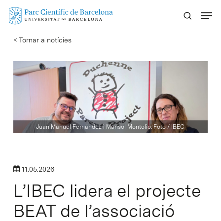
Skip
Menu
to
main
< Tornar a notícies
content
Juan Manuel Fernández i Marisol Montolio. Foto / IBEC
11.05.2026
L’IBEC lidera el projecte
BEAT de l’associació