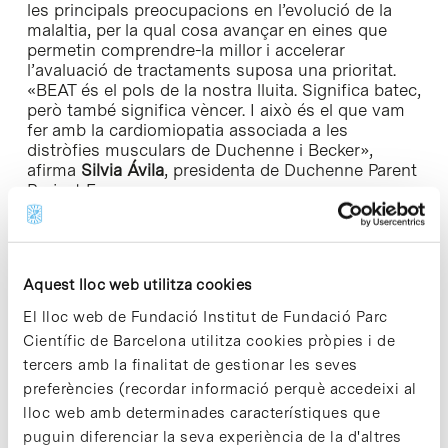
les principals preocupacions en l’evolució de la
malaltia, per la qual cosa avançar en eines que
permetin comprendre-la millor i accelerar
l’avaluació de tractaments suposa una prioritat.
«BEAT és el pols de la nostra lluita. Significa batec,
però també significa vèncer. I això és el que vam
fer amb la cardiomiopatia associada a les
distròfies musculars de Duchenne i Becker»,
afirma
Silvia Ávila
, presidenta de Duchenne Parent
Project Espanya.
El projecte també contempla la participació de les
famílies a través d’un comitè assessor, amb
l’objectiu de mantenir una recerca alineada amb
Aquest lloc web utilitza cookies
les prioritats de la comunitat Duchenne i Becker.
Amb aquesta iniciativa, Duchenne Parent Project
El lloc web de Fundació Institut de Fundació Parc
Espanya reforça el seu compromís amb la
Científic de Barcelona utilitza cookies pròpies i de
innovació biomèdica, l’accés a noves solucions
tercers amb la finalitat de gestionar les seves
terapèutiques i la millora de la qualitat de vida de
preferències (recordar informació perquè accedeixi al
les persones afectades per distròfies musculars
lloc web amb determinades característiques que
de Duchenne i Becker. A més, per poder
augmentar els fons destinats a aquesta
puguin diferenciar la seva experiència de la d'altres