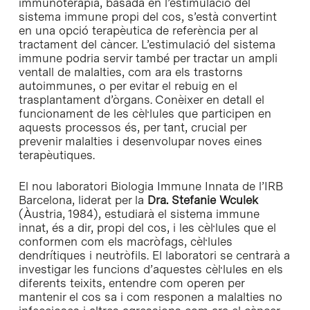
immunoteràpia, basada en l’estimulació del
sistema immune propi del cos, s’està convertint
en una opció terapèutica de referència per al
tractament del càncer. L’estimulació del sistema
immune podria servir també per tractar un ampli
ventall de malalties, com ara els trastorns
autoimmunes, o per evitar el rebuig en el
trasplantament d’òrgans. Conèixer en detall el
funcionament de les cèl·lules que participen en
aquests processos és, per tant, crucial per
prevenir malalties i desenvolupar noves eines
terapèutiques.
El nou laboratori Biologia Immune Innata de l’IRB
Barcelona, liderat per la
Dra. Stefanie Wculek
(Àustria, 1984), estudiarà el sistema immune
innat, és a dir, propi del cos, i les cèl·lules que el
conformen com els macròfags, cèl·lules
dendrítiques i neutròfils. El laboratori se centrarà a
investigar les funcions d’aquestes cèl·lules en els
diferents teixits, entendre com operen per
mantenir el cos sa i com responen a malalties no