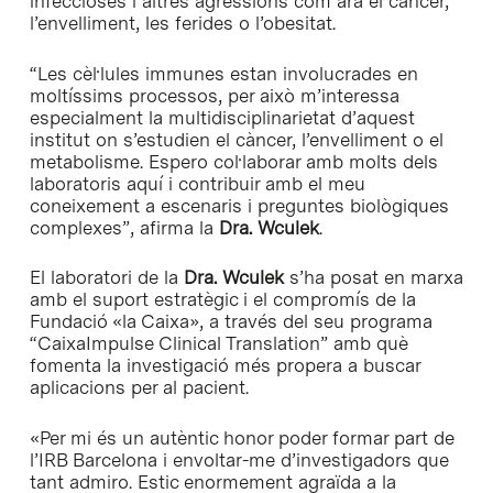
infeccioses i altres agressions com ara el càncer,
l’envelliment, les ferides o l’obesitat.
“Les cèl·lules immunes estan involucrades en
moltíssims processos, per això m’interessa
especialment la multidisciplinarietat d’aquest
institut on s’estudien el càncer, l’envelliment o el
metabolisme. Espero col·laborar amb molts dels
laboratoris aquí i contribuir amb el meu
coneixement a escenaris i preguntes biològiques
complexes”, afirma la
Dra. Wculek
.
El laboratori de la
Dra. Wculek
s’ha posat en marxa
amb el suport estratègic i el compromís de la
Fundació «la Caixa», a través del seu programa
“CaixaImpulse Clinical Translation” amb què
fomenta la investigació més propera a buscar
aplicacions per al pacient.
«Per mi és un autèntic honor poder formar part de
l’IRB Barcelona i envoltar-me d’investigadors que
tant admiro. Estic enormement agraïda a la