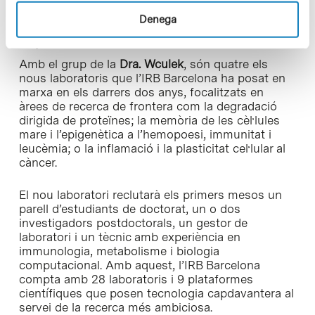
va inspirar moltíssim”, diu la
Dra. Wculek
.
Denega
L’aposta de l’IRB Barcelona
Amb el grup de la
Dra. Wculek
, són quatre els
nous laboratoris que l’IRB Barcelona ha posat en
marxa en els darrers dos anys, focalitzats en
àrees de recerca de frontera com la degradació
dirigida de proteïnes; la memòria de les cèl·lules
mare i l’epigenètica a l’hemopoesi, immunitat i
leucèmia; o la inflamació i la plasticitat cel·lular al
càncer.
El nou laboratori reclutarà els primers mesos un
parell d’estudiants de doctorat, un o dos
investigadors postdoctorals, un gestor de
laboratori i un tècnic amb experiència en
immunologia, metabolisme i biologia
computacional. Amb aquest, l’IRB Barcelona
compta amb 28 laboratoris i 9 plataformes
científiques que posen tecnologia capdavantera al
servei de la recerca més ambiciosa.