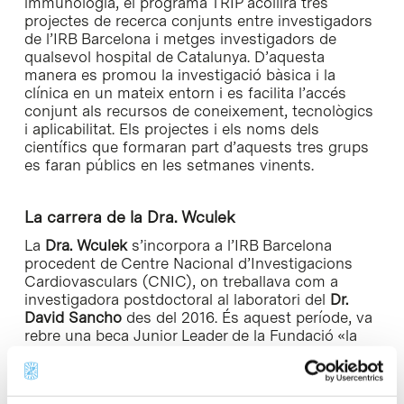
immunologia, el programa TRIP acollirà tres
projectes de recerca conjunts entre investigadors
de l’IRB Barcelona i metges investigadors de
qualsevol hospital de Catalunya. D’aquesta
manera es promou la investigació bàsica i la
clínica en un mateix entorn i es facilita l’accés
conjunt als recursos de coneixement, tecnològics
i aplicabilitat. Els projectes i els noms dels
científics que formaran part d’aquests tres grups
es faran públics en les setmanes vinents.
La carrera de la Dra. Wculek
La
Dra. Wculek
s’incorpora a l’IRB Barcelona
procedent de Centre Nacional d’Investigacions
Cardiovasculars (CNIC), on treballava com a
investigadora postdoctoral al laboratori del
Dr.
David Sancho
des del 2016. És aquest període, va
rebre una beca Junior Leader de la Fundació «la
Caixa», i es va especialitzar en l’estudi del sistema
immune. Concretament, va investigar com les
cèl·lules dendrítiques i els macròfags fan front a