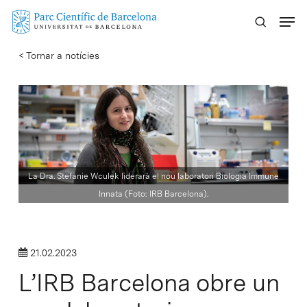
Skip
Menu
to
main
< Tornar a notícies
content
La Dra. Stefanie Wculek liderarà el nou laboratori Biologia Immune
Innata (Foto: IRB Barcelona).
21.02.2023
L’IRB Barcelona obre un