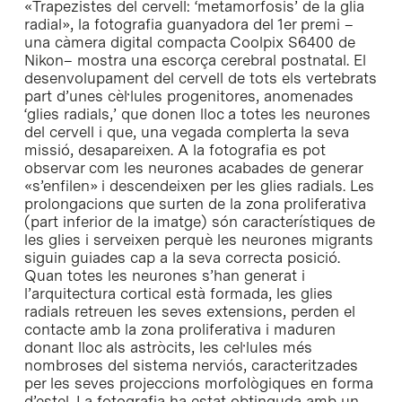
«Trapezistes del cervell: ‘metamorfosis’ de la glia
radial», la fotografia guanyadora del 1er premi –
una càmera digital compacta Coolpix S6400 de
Nikon– mostra una escorça cerebral postnatal. El
desenvolupament del cervell de tots els vertebrats
part d’unes cèl·lules progenitores, anomenades
‘glies radials,’ que donen lloc a totes les neurones
del cervell i que, una vegada complerta la seva
missió, desapareixen. A la fotografia es pot
observar com les neurones acabades de generar
«s’enfilen» i descendeixen per les glies radials. Les
prolongacions que surten de la zona proliferativa
(part inferior de la imatge) són característiques de
les glies i serveixen perquè les neurones migrants
siguin guiades cap a la seva correcta posició.
Quan totes les neurones s’han generat i
l’arquitectura cortical està formada, les glies
radials retreuen les seves extensions, perden el
contacte amb la zona proliferativa i maduren
donant lloc als astròcits, les cel·lules més
nombroses del sistema nerviós, caracteritzades
per les seves projeccions morfològiques en forma
d’estel. La fotografia ha estat obtinguda amb un