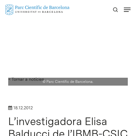
Skip
Menu
to
main
content
< Tornar a notícies
© Parc Científic de Barcelona.
18.12.2012
L’investigadora Elisa
Balducci de l’IBMB-CSIC