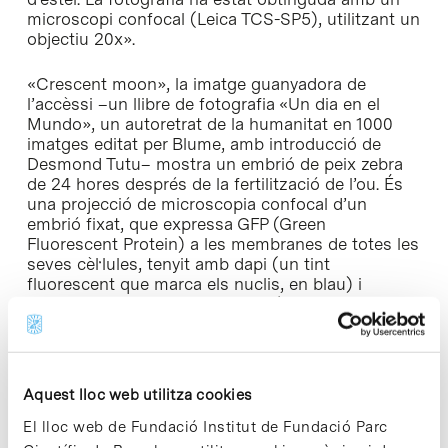
microscopi confocal (Leica TCS-SP5), utilitzant un
objectiu 20x».
«Crescent moon», la imatge guanyadora de
l’accèssi –un llibre de fotografia «Un dia en el
Mundo», un autoretrat de la humanitat en 1000
imatges editat per Blume, amb introducció de
Desmond Tutu– mostra un embrió de peix zebra
de 24 hores després de la fertilització de l’ou. És
una projecció de microscopia confocal d’un
embrió fixat, que expressa GFP (
Green
Fluorescent Protein
) a les membranes de totes les
seves cèl·lules, tenyit amb dapi (un tint
fluorescent que marca els nuclis, en blau) i
faloidina conjugada amb TRITC (
Tetramethyl
Rhodamine Isothiocyanate
), que marca l’actina, en
vermell.
A la convocatòria s’han presentat 27 imatges, que
Aquest lloc web utilitza cookies
han estat realitzades per personal vinculat a
El lloc web de Fundació Institut de Fundació Parc
instituts de recerca, empreses, plataformes