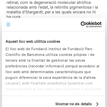
retinal, com la degeneració molecular atròfica
relacionada amb l’edat, la retinitis pigmentosa i la
malaltia d’Stargardt, per a les quals encara no hi
ha cura.
Enllaç a la notícia [+]
Aquest lloc web utilitza cookies
El lloc web de Fundació Institut de Fundació Parc
Científic de Barcelona utilitza cookies pròpies i de
Share
Share
tercers amb la finalitat de gestionar les seves
preferències (recordar informació perquè accedeixi al
lloc web amb determinades característiques que
puguin diferenciar la seva experiència de la d'altres
usuaris), amb finalitats estadístics (analitzar com
Notícies més vistes
interactua amb el lloc web) i per a mostrar-li publicitat
personalitzada sobre la base d'un perfil elaborat a
partir dels seus hàbits de navegació (per exemple,
Mostrar-ne els detalls
pàgines visitades). Per a obtenir més informació sobre