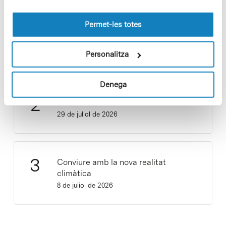
les cookies pot consultar la
Política de cookies
del
lloc web.
Permet-les totes
Vacances responsables en temps
d’emergència climàtica
Personalitza
15 de juliol de 2026
Denega
Cuidar el territori és sostenibilitat
29 de juliol de 2026
Conviure amb la nova realitat
climàtica
8 de juliol de 2026