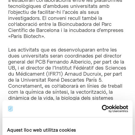
tecnològiques d’ambdues universitats amb
l’objectiu de facilitar-hi l’accés als seus
investigadors. El conveni recull també la
col·laboració entre la Bioincubadora del Parc
Científic de Barcelona i la incubadora d’empreses
«Paris Biotech».
Les activitats que es desenvoluparan entre les
dues universitats seran coordinades pel director
general del PCB Fernando Albericio, per part de la
UB, i el director de l’Institut Fédératif des Sciences
du Médicament (IFR71) Arnaud Ducruix, per part
de la Universitat René Descartes París 5.
Concretament, es col·laborarà en línies de treball
com la química de síntesi, la vectorització, la
dinàmica de la vida, la biologia dels sistemes
integrats i la dinàmica molecular.
El simposi celebrat a París els dies 19 i 20 de
novembre ha reunit per segona vegada
investigadors del Parc Científic de Barcelona i la
Aquest lloc web utilitza cookies