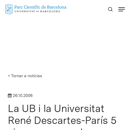
Skip
Menu
to
main
content
< Tornar a notícies
26.10.2006
La UB i la Universitat
René Descartes-París 5