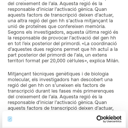
del creixement de l’ala. Aquesta regió és la
responsable d’iniciar l’activació gènica. Quan
aquests factors de transcripció deixen d’actuar,
una altra regió del gen hh s’activa mitjançant la
unió de proteïnes que confereixen memòria.
Segons els investigadors, aquesta última regió és
la responsable de provocar l’activació del gen hh
en tot l’eix posterior del primordi. «La coordinació
d’aquestes dues regions permet que hh actuï a la
part posterior del primordi de l’ala, un extens
territori format per 20,000 cèl·lules», explica Milán.
Mitjançant tècniques genètiques i de biologia
molecular, els investigadors han descobert una
regió del gen hh on s’uneixen els factors de
transcripció durant les fases més primerenques
del creixement de l’ala. Aquesta regió és la
responsable d’iniciar l’activació gènica. Quan
aquests factors de transcripció deixen d’actuar,
una altra regió del gen hh s’activa mitjançant la
unió de proteïnes que confereixen memòria.
Segons els investigadors, aquesta última regió és