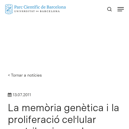
Skip
Menu
to
main
content
< Tornar a notícies
13.07.2011
La memòria genètica i la
proliferació cel·lular