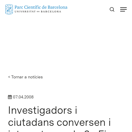
Skip
Menu
to
main
content
< Tornar a notícies
07.04.2008
Investigadors i
ciutadans conversen i