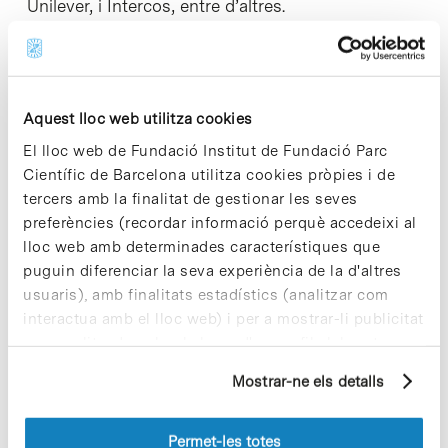
Unilever, i Intercos, entre d’altres.
Aquest lloc web utilitza cookies
Share
Share
El lloc web de Fundació Institut de Fundació Parc
Científic de Barcelona utilitza cookies pròpies i de
tercers amb la finalitat de gestionar les seves
preferències (recordar informació perquè accedeixi al
lloc web amb determinades característiques que
Notícies més vistes
puguin diferenciar la seva experiència de la d'altres
usuaris), amb finalitats estadístics (analitzar com
interactua amb el lloc web) i per a mostrar-li publicitat
personalitzada sobre la base d'un perfil elaborat a
partir dels seus hàbits de navegació (per exemple,
Mostrar-ne els detalls
pàgines visitades). Per a obtenir més informació sobre
Vacances responsables en temps
les cookies pot consultar la
Política de cookies
del
d’emergència climàtica
lloc web.
Permet-les totes
15 de juliol de 2026