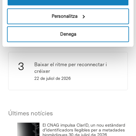
Personalitza
Cuidar el territori és sostenibilitat
Denega
29 de juliol de 2026
Baixar el ritme per reconnectar i
créixer
22 de juliol de 2026
Últimes notícies
El CNAG impulsa ClarID, un nou estàndard
d’identificadors llegibles per a metadades
biomèdiques
30 de juliol de 2026