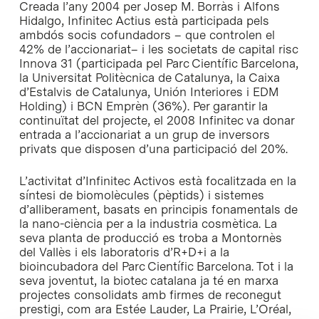
Creada l’any 2004 per Josep M. Borràs i Alfons
Hidalgo, Infinitec Actius està participada pels
ambdós socis cofundadors – que controlen el
42% de l’accionariat– i les societats de capital risc
Innova 31 (participada pel Parc Científic Barcelona,
la Universitat Politècnica de Catalunya, la Caixa
d’Estalvis de Catalunya, Unión Interiores i EDM
Holding) i BCN Emprèn (36%). Per garantir la
continuïtat del projecte, el 2008 Infinitec va donar
entrada a l’accionariat a un grup de inversors
privats que disposen d’una participació del 20%.
L’activitat d’Infinitec Activos està focalitzada en la
síntesi de biomolècules (pèptids) i sistemes
d’alliberament, basats en principis fonamentals de
la nano-ciència per a la industria cosmètica. La
seva planta de producció es troba a Montornès
del Vallès i els laboratoris d’R+D+i a la
bioincubadora del Parc Científic Barcelona. Tot i la
seva joventut, la biotec catalana ja té en marxa
projectes consolidats amb firmes de reconegut
prestigi, com ara Estée Lauder, La Prairie, L’Oréal,