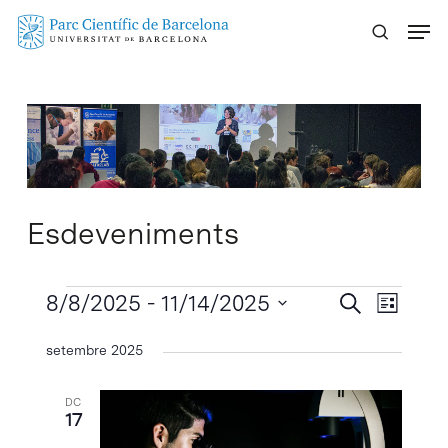
Skip
Menu
to
main
content
Esdeveniments
Esdeveniments
Navegaci
8/8/2025
 - 
11/14/2025
Navega
Cercar
Llista
visual
de
Selecciona
setembre 2025
visuali
i
una
Esdeve
cerca
data.
DC
d'Esdeven
17