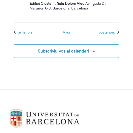
Edifici Cluster II, Sala Dolors Aleu
Avinguda Dr.
Marañón 6-8, Barcelona, Barcelona
Esdeveniments
Esdeveniments
anteriors
Avui
posteriors
Subscriviu-vos al calendari