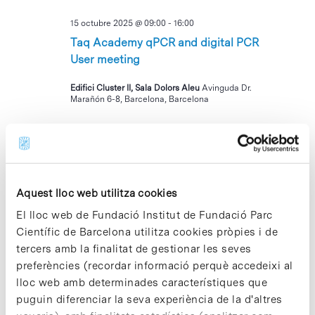
15 octubre 2025 @ 09:00
-
16:00
Taq Academy qPCR and digital PCR
User meeting
Edifici Cluster II, Sala Dolors Aleu
Avinguda Dr.
Marañón 6-8, Barcelona, Barcelona
DJ
16
Aquest lloc web utilitza cookies
El lloc web de Fundació Institut de Fundació Parc
Científic de Barcelona utilitza cookies pròpies i de
tercers amb la finalitat de gestionar les seves
16 octubre 2025 @ 10:00
-
11:30
preferències (recordar informació perquè accedeixi al
Coffee Connection (Acte exclusiu per a
lloc web amb determinades característiques que
la Comunitat PCB)
puguin diferenciar la seva experiència de la d'altres