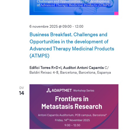
6 novembre 2025 @ 09:00
-
12:00
Business Breakfast. Challenges and
Opportunities in the development of
Advanced Therapy Medicinal Products
(ATMPS)
Edifici Torres R+D+I, Auditori Antoni Caparrós
C/
Baldiri Reixac 4-8, Barcelona, Barcelona, Espanya
DV
14