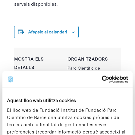
serveis disponibles.
Afegeix al calendari
MOSTRA ELS
ORGANITZADORS
DETALLS
Parc Científic de
Barcelona
Data:
CCiTUB
17 setembre 2025
Hora:
Aquest lloc web utilitza cookies
09:30 - 12:00
El lloc web de Fundació Institut de Fundació Parc
Categoria
Científic de Barcelona utilitza cookies pròpies i de
d'Esdeveniment:
tercers amb la finalitat de gestionar les seves
Esdeveniment PCB
preferències (recordar informació perquè accedeixi al
Lloc web: