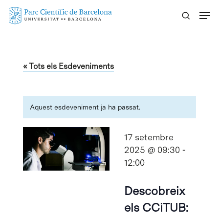
Skip
Menu
to
main
content
« Tots els Esdeveniments
Aquest esdeveniment ja ha passat.
17 setembre
2025 @ 09:30
-
12:00
Descobreix
els CCiTUB: