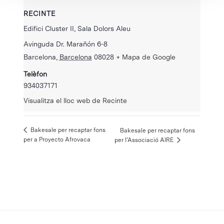
RECINTE
Edifici Cluster II, Sala Dolors Aleu
Avinguda Dr. Marañón 6-8
Barcelona
,
Barcelona
08028
+ Mapa de Google
Telèfon
934037171
Visualitza el lloc web de Recinte
Bakesale per recaptar fons
Bakesale per recaptar fons
per a Proyecto Afrovaca
per l’Associació AIRE