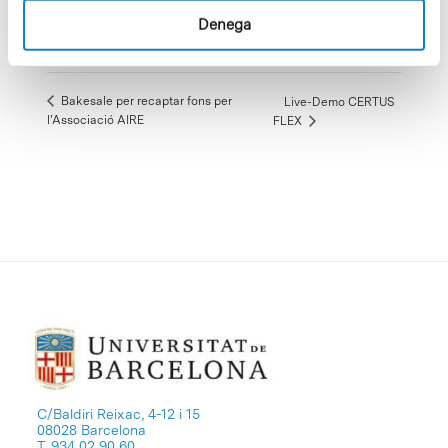
934037171
Denega
Visualitza el lloc web de Recinte
Bakesale per recaptar fons per
Live-Demo CERTUS
l’Associació AIRE
FLEX
C/Baldiri Reixac, 4-12 i 15
08028 Barcelona
T. 934 02 90 60