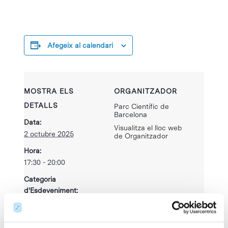
Afegeix al calendari
MOSTRA ELS
ORGANITZADOR
DETALLS
Parc Científic de
Barcelona
Data:
Visualitza el lloc web
2 octubre 2025
de Organitzador
Hora:
17:30 - 20:00
Categoria
d'Esdeveniment:
Esdeveniment PCB