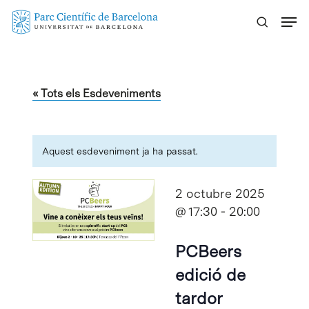
Skip
Menu
to
main
content
« Tots els Esdeveniments
Aquest esdeveniment ja ha passat.
2 octubre 2025
@ 17:30
-
20:00
PCBeers
edició de
tardor