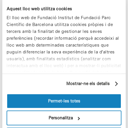
Aquest lloc web utilitza cookies
El lloc web de Fundació Institut de Fundació Parc
Científic de Barcelona utilitza cookies pròpies i de
tercers amb la finalitat de gestionar les seves
preferències (recordar informació perquè accedeixi al
lloc web amb determinades característiques que
puguin diferenciar la seva experiència de la d'altres
usuaris), amb finalitats estadístics (analitzar com
interactua amb el lloc web) i per a mostrar-li publicitat
personalitzada sobre la base d'un perfil elaborat a
partir dels seus hàbits de navegació (per exemple,
RECINTE
Mostrar-ne els detalls
pàgines visitades). Per a obtenir més informació sobre
Parc Científic de Barcelona
les cookies pot consultar la
Política de cookies
del
lloc web.
Carrer Baldiri Reixac, 10
Permet-les totes
Barcelona
,
Barcelona
08028
Espanya
+ Mapa de
Google
Personalitza
Telèfon