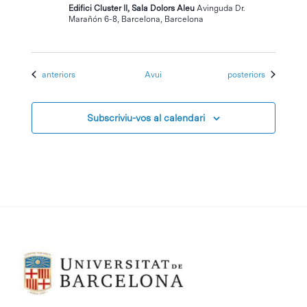
Edifici Cluster II, Sala Dolors Aleu
Avinguda Dr.
Marañón 6-8, Barcelona, Barcelona
Esdeveniments
Esdeveniments
anteriors
Avui
posteriors
Subscriviu-vos al calendari