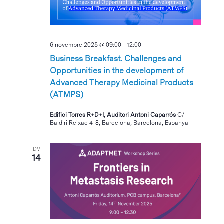
6 novembre 2025 @ 09:00
-
12:00
Business Breakfast. Challenges and
Opportunities in the development of
Advanced Therapy Medicinal Products
(ATMPS)
Edifici Torres R+D+I, Auditori Antoni Caparrós
C/
Baldiri Reixac 4-8, Barcelona, Barcelona, Espanya
DV
14