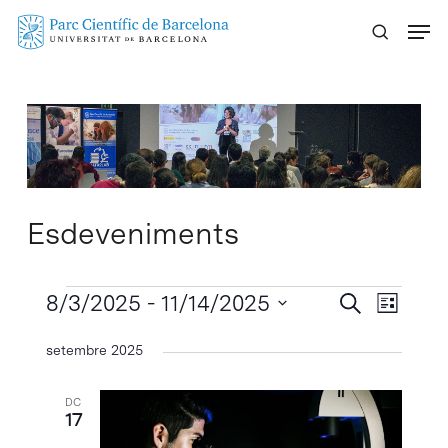
Skip
Menu
to
main
content
Esdeveniments
Esdeveniments
Navegaci
8/3/2025
 - 
11/14/2025
Navega
Cercar
Llista
visual
de
Selecciona
setembre 2025
visuali
i
una
Esdeve
cerca
data.
DC
d'Esdeven
17