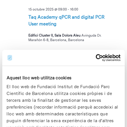
15 octubre 2025 @ 09:00
-
16:00
Taq Academy qPCR and digital PCR
User meeting
Edifici Cluster II, Sala Dolors Aleu
Avinguda Dr.
Marañón 6-8, Barcelona, Barcelona
DJ
16
Aquest lloc web utilitza cookies
El lloc web de Fundació Institut de Fundació Parc
Científic de Barcelona utilitza cookies pròpies i de
tercers amb la finalitat de gestionar les seves
16 octubre 2025 @ 10:00
-
11:30
preferències (recordar informació perquè accedeixi al
Coffee Connection (Acte exclusiu per a
lloc web amb determinades característiques que
la Comunitat PCB)
puguin diferenciar la seva experiència de la d'altres