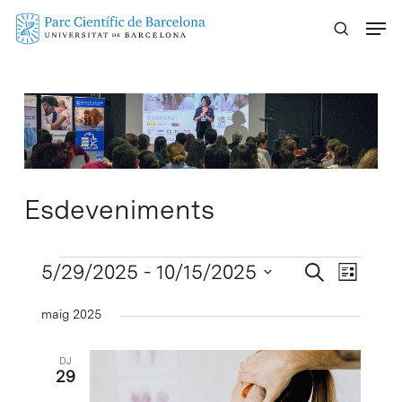
Skip
Menu
to
main
content
Esdeveniments
Esdeveniments
Navegaci
5/29/2025
 - 
10/15/2025
Navega
Cercar
Llista
visual
de
Selecciona
maig 2025
visuali
i
una
Esdeve
cerca
data.
DJ
d'Esdeven
29