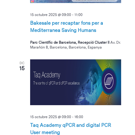
15 octubre 2025 @ 09:00
-
11:00
Bakesale per recaptar fons per a
Mediterranea Saving Humans
Parc Científic de Barcelona, Recepció Cluster II
Av. Dr.
Marañón 8, Barcelona, Barcelona, Espanya
DC
15
15 octubre 2025 @ 09:00
-
16:00
Taq Academy qPCR and digital PCR
User meeting