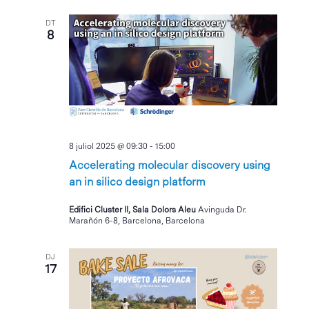
DT
8
8 juliol 2025 @ 09:30
-
15:00
Accelerating molecular discovery using
an in silico design platform
Edifici Cluster II, Sala Dolors Aleu
Avinguda Dr.
Marañón 6-8, Barcelona, Barcelona
DJ
17