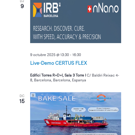
DJ
9
9 octubre 2025 @ 13:30
-
16:30
Live-Demo CERTUS FLEX
Edifici Torres R+D+I, Sala 3 Torre I
C/ Baldiri Reixac 4-
8, Barcelona, Barcelona, Espanya
DC
15