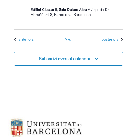
Edifici Cluster II, Sala Dolors Aleu
Avinguda Dr.
Marañón 6-8, Barcelona, Barcelona
Esdeveniments
Esdeveniments
anteriors
Avui
posteriors
Subscriviu-vos al calendari