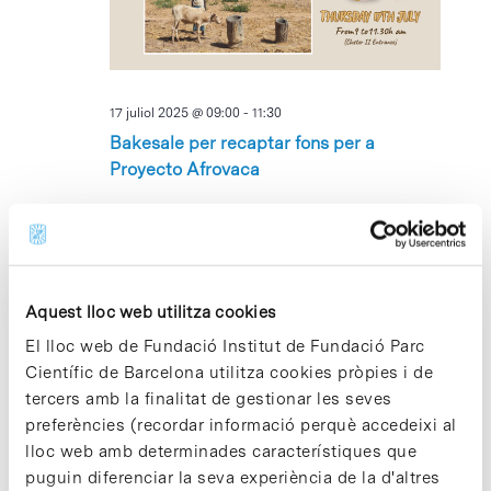
17 juliol 2025 @ 09:00
-
11:30
Bakesale per recaptar fons per a
Proyecto Afrovaca
Parc Científic de Barcelona, Recepció Cluster II
Av. Dr.
Marañón 8, Barcelona, Barcelona, Espanya
setembre 2025
Aquest lloc web utilitza cookies
DC
El lloc web de Fundació Institut de Fundació Parc
17
Científic de Barcelona utilitza cookies pròpies i de
tercers amb la finalitat de gestionar les seves
preferències (recordar informació perquè accedeixi al
lloc web amb determinades característiques que
puguin diferenciar la seva experiència de la d'altres