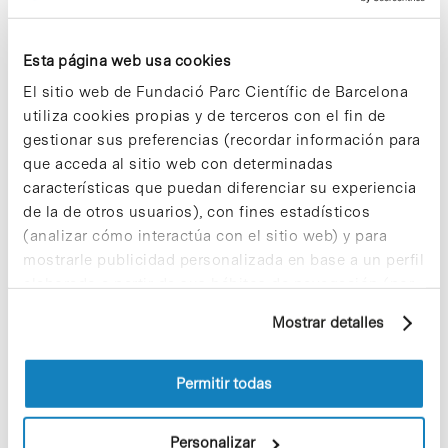
experimentación del acontecimiento dentro y
fuera del espacio expositvo, desarrollando una
serie de proyectos específicos en diferentes
Esta página web usa cookies
contextos: ensayo_02, en Madrid.06/arte,
Comunidad de Madrid; right cube_01, en
El sitio web de Fundació Parc Científic de Barcelona
Interpúblicas Experimentamos con el arte,
utiliza cookies propias y de terceros con el fin de
Barcelona; ensayo_04, en Exposición nº2, Sala
gestionar sus preferencias (recordar información para
d’Art Jove de la Generalitat, Barcelona; ensayo_06,
que acceda al sitio web con determinadas
en Interferencias, Instituto de Cultura de Terrassa;
características que puedan diferenciar su experiencia
R=F/M/I, en La Capilla de Sant Corneli, Museo
Archivo Tomàs Balvey de Cardedeu. Esta serie de
de la de otros usuarios), con fines estadísticos
producciones se encuentran en www.luzbroto.net,
(analizar cómo interactúa con el sitio web) y para
donde se expone la metodología de la
mostrarle publicidad personalizada en base a un perfil
investigación y su campo de interés.
elaborado a partir de sus hábitos de navegación (por
ejemplo, páginas visitadas). Para obtener más
Mostrar detalles
información sobre las cookies puede consultar
la Política de cookies del sitio web.
Permitir todas
Share
Share
Personalizar