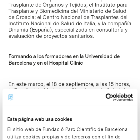
Trasplante de Órganos y Tejidos; el Instituto para
Trasplante y Biomedicina del Ministerio de Salud
de Croacia; el Centro Nacional de Trasplantes del
Instituto Nacional de Salud de Italia, y la compañía
Dinamia (España), especializada en consultoría y
evaluación de proyectos sanitarios.
Formando a los formadores en la Universidad de
Barcelona y en el Hospital Clínic
En este marco, el 18 de septiembre, a las 15 horas,
la
Facultad de Medicina y Ciencias de la Salud
de
la Universidad de Barcelona acoge la primera
sesión de las jornadas presenciales del programa
de formación de formadores (Train the trainers)
de EUDONORGAN. Coordinado por la Fundación
Esta página web usa cookies
DTI, este bloque de trabajo reunirá a más de un
centenar de asistentes de los veintiocho estados
El sitio web de Fundació Parc Científic de Barcelona
miembros de la Unión Europea, del 18 al 22 de
utiliza cookies propias y de terceros con el fin de