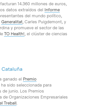
 facturan 14.360 millones de euros,
los datos extraídos del
Informe
presentantes del mundo político,
a
Generalitat
, Carles Puigdemont, y
ordina y promueve el sector de las
 de
TO Health!
, el clúster de ciencias
n Cataluña
ha ganado el
Premio
y ha sido seleccionada para
s de junio. Los Premios
a de Organizaciones Empresariales
l Treball
.