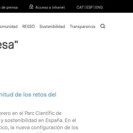
Menu
a de prensa
Acceso a intranet
CAT
|
ESP
|
ENG
search
omunidad
RESSÒ
Sostenibilidad
Transparencia
esa"
itud de los retos del
rero en el Parc Científic de
y sostenibilidad en España. En el
ico, la nueva configuración de los