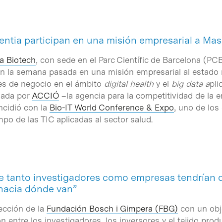
entia participan en una misión empresarial a Ma
a Biotech
, con sede en el Parc Científic de Barcelona (P
ron la semana pasada en una misión empresarial al estad
es de negocio en el ámbito
digital health
y el
big data a
pli
zada por
ACCIÓ
–la agencia para la competitividad de la e
incidió con la
Bio-IT World Conference & Expo
, uno de los
po de las TIC aplicadas al sector salud.
ue tanto investigadores como empresas tendrían
 hacia dónde van”
ección de la
Fundación Bosch i Gimpera (FBG)
con un obje
ión entre los investigadores, los inversores y el tejido pr