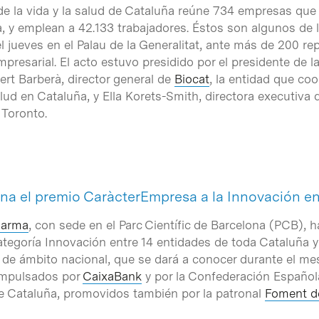
 de la vida y la salud de Cataluña reúne 734 empresas que
a, y emplean a 42.133 trabajadores. Éstos son algunos de 
 jueves en el Palau de la Generalitat, ante más de 200 re
mpresarial. El acto estuvo presidido por el presidente de l
ert Barberà, director general de
Biocat
, la entidad que co
salud en Cataluña, y Ella Korets-Smith, directora executiva
 Toronto.
ana el premio CaràcterEmpresa a la Innovación e
Pharma
, con sede en el Parc Científic de Barcelona (PCB), 
ategoría Innovación entre 14 entidades de toda Cataluña 
al, de ámbito nacional, que se dará a conocer durante el me
impulsados por
CaixaBank
y por la Confederación Español
de Cataluña, promovidos también por la patronal
Foment de