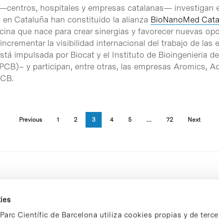
 —centros, hospitales y empresas catalanas— investigan e
a en Cataluña han constituido la alianza
BioNanoMed Cata
ina que nace para crear sinergias y favorecer nuevas opo
ncrementar la visibilidad internacional del trabajo de las 
á impulsada por Biocat y el Instituto de Bioingenieria d
(PCB)– y participan, entre otras, las empresas Aromics, A
PCB.
Previous
1
2
3
4
5
…
72
Next
ies
Parc Científic de Barcelona utiliza cookies propias y de terce