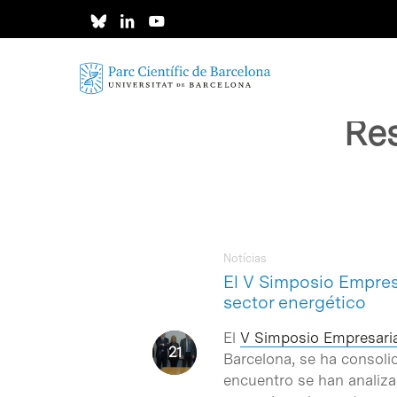
Skip
to
main
content
Res
Notícias
El V Simposio Empres
sector energético
El
V Simposio Empresaria
Barcelona, se ha consoli
encuentro se han analizad