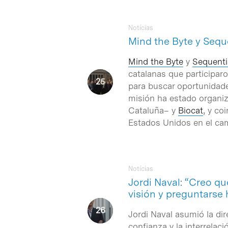
Notícias
Mind the Byte y Sequ
Mind the Byte
y
Sequenti
catalanas que participa
para buscar oportunidad
misión ha estado organi
Cataluña– y
Biocat
, y co
Estados Unidos en el cam
Notícias
Jordi Naval: “Creo q
visión y preguntarse
Jordi Naval asumió la dir
confianza y la interrelac