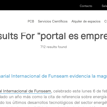
Contacto
Sal
PCB
Servicios Científicos
Alquiler de espacios
C
ults For
"portal es empr
712 results found
arial Internacional de Funseam evidencia la magn
l Internacional de Funseam
, celebrado este lunes 6 de feb
dado un año más como la cita de referencia sobre energía 
o los últimos desarrollos tecnológicos del sector energét