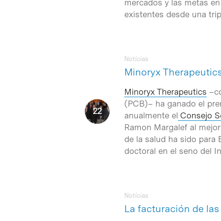
mercados y las metas en 
existentes desde una trip
Notícias
Minoryx Therapeutics
Minoryx Therapeutics
–co
(PCB)– ha ganado el pre
anualmente el
Consejo So
Intro para buscar o ESC per cerrar
Ramon Margalef al mejor 
de la salud ha sido para 
doctoral en el seno del I
Notícias
La facturación de la