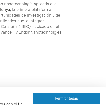
n nanotecnología aplicada a la
lunya
, la primera plataforma
rtunidades de investigación y de
entidades que la integran.
e Cataluña (IBEC) –ubicado en el
dvancell, y Endor Nanotechnolgies,
Perfil del contratante
Política de privacidad
Permitir todas
ros con el fin
Aviso Legal