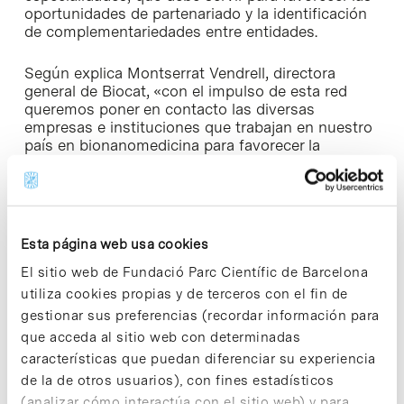
oportunidades de partenariado y la identificación
de complementariedades entre entidades.
Según explica Montserrat Vendrell, directora
general de Biocat, «con el impulso de esta red
queremos poner en contacto las diversas
empresas e instituciones que trabajan en nuestro
país en bionanomedicina para favorecer la
creación de consorcios público-privados que
puedan llevar a cabo proyectos más ambiciosos y
generar nuevas oportunidades, tanto de atracción
de financiación como de desarrollo de nuevos
productos para mejorar la vida de las personas. Se
Esta página web usa cookies
trata de explotar el máximo nuestro potencial de
investigación para ser más competitivos en el
El sitio web de Fundació Parc Científic de Barcelona
mercado».
utiliza cookies propias y de terceros con el fin de
gestionar sus preferencias (recordar información para
En opinión de Josep Samitier, director asociado
que acceda al sitio web con determinadas
del IBEC, «los próximos 10 años son
características que puedan diferenciar su experiencia
fundamentales para conseguir transformar los
de la de otros usuarios), con fines estadísticos
resultados de la investigación en bionanomedicina
en sistemas de diagnóstico y terapia más
(analizar cómo interactúa con el sitio web) y para