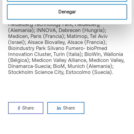
el «ABCEurope»: la Cámara de Comercio de Milán
(Italia), que es la coordinadora, y 12 de los
Denegar
clústeres y bioregiones más activas de Europa:
One Nucleus, Londres-Cambridge (Reino Unido);
Heidelberg Technology Park, Heidelberg
(Alemania); INNOVA, Debrecen (Hungría);
Medicen, Paris (Francia); Matimop, Tel Aviv
(Israel); Alsace Biovalley, Alsace (Francia);
Bioindustry Park Silvano Fumero- bioPmed
Innovation Cluster, Turin (Italia); BioWin, Wallonia
(Bélgica); Medicon Valley Alliance, Medicon Valley,
Dinamarca-Suecia; BioM, Munich (Alemania);
Stockholm Science City, Estocolmo (Suecia).
Share
Share