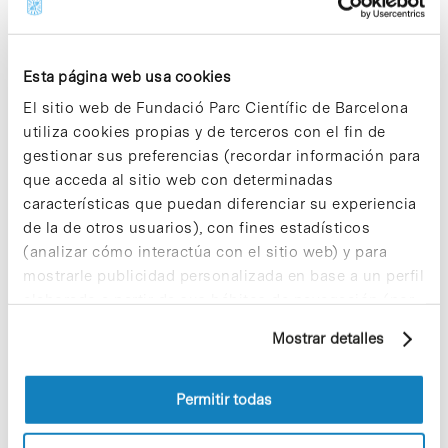
tiene como objetivo utilizar el sistema de edición
genómica CRISPR/Cas9 para generar un modelo
de ratón de DR que tenga delecionado todo el
Esta página web usa cookies
gen Cerkl.Como paso previo para realizar el
análisis fenotípico completo, el proyecto también
El sitio web de Fundació Parc Científic de Barcelona
caracterizará in vivo e in vitro las alteraciones
utiliza cookies propias y de terceros con el fin de
neurofisiológicas e histológicas en la retina de
gestionar sus preferencias (recordar información para
estos animales. Este estudio fenotípico es un
requisito previo para evaluar su aplicabilidad como
que acceda al sitio web con determinadas
herramienta en futuros ensayos de
características que puedan diferenciar su experiencia
neuroprotección de terapias farmacológicas,
de la de otros usuarios), con fines estadísticos
génicas o celulares.
(analizar cómo interactúa con el sitio web) y para
mostrarle publicidad personalizada en base a un perfil
elaborado a partir de sus hábitos de navegación (por
• Más información en la
web de la UB [+]
ejemplo, páginas visitadas). Para obtener más
Mostrar detalles
información sobre las cookies puede consultar
la Política de cookies del sitio web.
Permitir todas
Share
Share