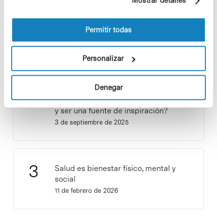
Mostrar detalles
información sobre las cookies puede consultar
Los proyectos colectivos son
la Política de cookies del sitio web.
enriquecedores. ¡Participa y haz
Permitir todas
crecer la Sostenibilidad en el PCB!
9 de septiembre de 2025
Personalizar
Denegar
¡Ayúdanos a hacer crecer «Notas de
Sostenibilidad»! ¿Quieres participar
y ser una fuente de inspiración?
3 de septiembre de 2025
Salud es bienestar físico, mental y
social
11 de febrero de 2026