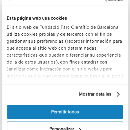
planificada en áreas tecnológicas de futuro con
una gran proyección internacional.
Esta página web usa cookies
Actualmente el Parc Científic de Barcelona ya
El sitio web de Fundació Parc Científic de Barcelona
participa en otros
proyectos
que cuentan con el
apoyo del programa CENIT: el Genius Pharma,
utiliza cookies propias y de terceros con el fin de
cuyo objetivo es descubrir nuevos fármacos
gestionar sus preferencias (recordar información para
aplicando tecnologías punteras de diseño de
que acceda al sitio web con determinadas
moléculas; el proyecto ONCNOSIS, un programa
características que puedan diferenciar su experiencia
de investigación de marcadores de diagnóstico
de la de otros usuarios), con fines estadísticos
precoz para diversos tipos de cáncer, y el
proyecto NANOFARM, para crear plataformas
(analizar cómo interactúa con el sitio web) y para
nanotecnológicas en el campo de los sistemas de
mostrarle publicidad personalizada en base a un perfil
liberación de fármacos.
elaborado a partir de sus hábitos de navegación (por
ejemplo, páginas visitadas). Para obtener más
Mostrar detalles
información sobre las cookies puede consultar
la Política de cookies del sitio web.
Permitir todas
Share
Share
Personalizar