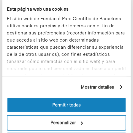
que participa de la mano de su División Global
Esta página web usa cookies
Santander Universidades. Además de las ya
mencionadas, integran este proyecto otras diez
El sitio web de Fundació Parc Científic de Barcelona
universidades iberoamericanas: Instituto
utiliza cookies propias y de terceros con el fin de
Tecnológico de Monterrey, Universidad de São
gestionar sus preferencias (recordar información para
Paulo, Universidad Autónoma de Madrid,
Universidad Complutense de Madrid, Pontificia
que acceda al sitio web con determinadas
Universidad Católica de Chile, Universidad
características que puedan diferenciar su experiencia
Nacional Autónoma de México, Universidad de
de la de otros usuarios), con fines estadísticos
Cantabria, Universidad de Coimbra, Universidad
(analizar cómo interactúa con el sitio web) y para
de Buenos Aires y Universitat de València.
mostrarle publicidad personalizada en base a un perfil
elaborado a partir de sus hábitos de navegación (por
ejemplo, páginas visitadas). Para obtener más
Mostrar detalles
información sobre las cookies puede consultar
la Política de cookies del sitio web.
Share
Share
Permitir todas
Personalizar