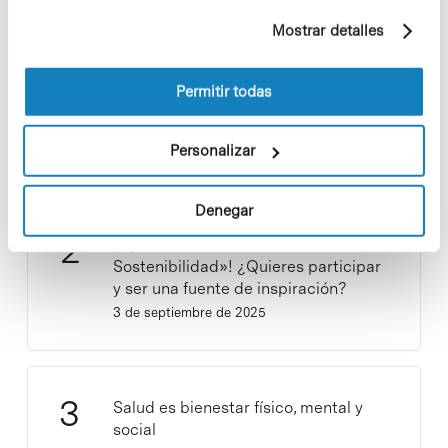
ejemplo, páginas visitadas). Para obtener más
Mostrar detalles
información sobre las cookies puede consultar
la Política de cookies del sitio web.
Los proyectos colectivos son
Permitir todas
enriquecedores. ¡Participa y haz
crecer la Sostenibilidad en el PCB!
9 de septiembre de 2025
Personalizar
Denegar
¡Ayúdanos a hacer crecer «Notas de
Sostenibilidad»! ¿Quieres participar
y ser una fuente de inspiración?
3 de septiembre de 2025
Salud es bienestar físico, mental y
social