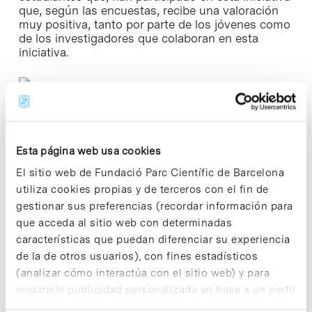
que, según las encuestas, recibe una valoración
muy positiva, tanto por parte de los jóvenes como
de los investigadores que colaboran en esta
iniciativa.
Esta página web usa cookies
El sitio web de Fundació Parc Científic de Barcelona
Share
Share
utiliza cookies propias y de terceros con el fin de
gestionar sus preferencias (recordar información para
que acceda al sitio web con determinadas
características que puedan diferenciar su experiencia
de la de otros usuarios), con fines estadísticos
Noticias más vistas
(analizar cómo interactúa con el sitio web) y para
mostrarle publicidad personalizada en base a un perfil
elaborado a partir de sus hábitos de navegación (por