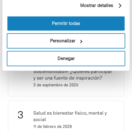
ejemplo, páginas visitadas). Para obtener más
Mostrar detalles
información sobre las cookies puede consultar
la Política de cookies del sitio web.
Los proyectos colectivos son
enriquecedores. ¡Participa y haz
Permitir todas
crecer la Sostenibilidad en el PCB!
9 de septiembre de 2025
Personalizar
Denegar
¡Ayúdanos a hacer crecer «Notas de
Sostenibilidad»! ¿Quieres participar
y ser una fuente de inspiración?
3 de septiembre de 2025
Salud es bienestar físico, mental y
social
11 de febrero de 2026