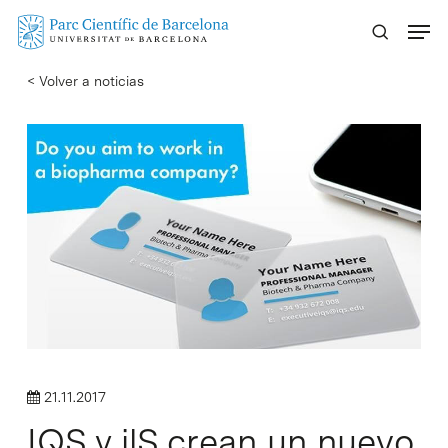
Skip
Menu
to
main
< Volver a noticias
content
21.11.2017
IQS y ilS crean un nuevo