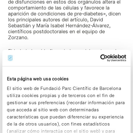
de disfunciones en estos dos orgánulos altera el
comportamiento de las células y favorece la
aparición de condiciones de pre-diabetes», dicen
los principales autores del artículo, David
Sebastián y María Isabel Hernández-Álvarez,
científicos postdoctorales en el equipo de
Zorzano.
El trabajo ha sido financiado parcialmente por los
proyectos europeos MITIN, del Séptimo Programa
Marco (FP7), y DIOMED de
INTERREG/SUDOE/FEDER, ambos coordinados
por Antonio Zorzano en el IRB Barcelona, con el
Esta página web usa cookies
apoyo del CIBER de Diabetes y Enfermedades
Metabólicas Asociadas (CIBERDEM), del Instituto
El sitio web de Fundació Parc Científic de Barcelona
de Salud Carlos III.
utiliza cookies propias y de terceros con el fin de
gestionar sus preferencias (recordar información para
Artículo de referencia:
que acceda al sitio web con determinadas
David Sebastián, María Isabel Hernández-Alvarez,
características que puedan diferenciar su experiencia
Jessica Segalés, Eleonora Sorianello, Juan Pablo
Muñoz, David Sala, Aurélie Waget, Marc Liesa,
de la de otros usuarios), con fines estadísticos
José C. Paz, Gopal Peddinti, Matej Orešič, Sara
(analizar cómo interactúa con el sitio web) y para