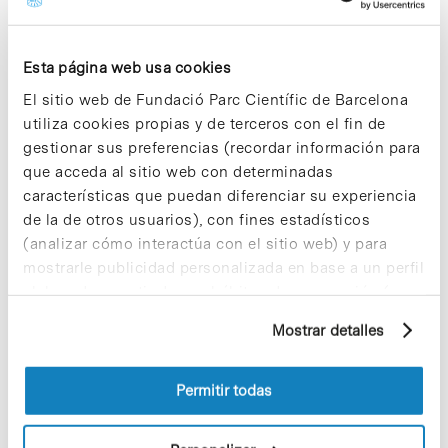
edificios para las facultades y los servicios,
facilitarán la visibilidad y el funcionamiento del
área de Barcelona que concentra la mayor
actividad de búsqueda y conocimiento del sur de
Esta página web usa cookies
Europa.
El sitio web de Fundació Parc Científic de Barcelona
utiliza cookies propias y de terceros con el fin de
En la visita del futuro Portal del Conocimiento,
asistieron también, por parte del Ayuntamiento, el
gestionar sus preferencias (recordar información para
primer teniente de alcalde, Francesc Xavier Casas;
que acceda al sitio web con determinadas
por parte de la UB, el director general del PCB,
características que puedan diferenciar su experiencia
Fernando Albericio, y el director del Área de
de la de otros usuarios), con fines estadísticos
Proyectos, Oriol Ripoll, y por parte de la UPC, el
(analizar cómo interactúa con el sitio web) y para
presidente del Consejo Social, Ramon Folch, y la
vicerrectora de Planificación y Programación de
mostrarle publicidad personalizada en base a un perfil
Infraestructuras, Teresa Rovira.
elaborado a partir de sus hábitos de navegación (por
ejemplo, páginas visitadas). Para obtener más
Mostrar detalles
información sobre las cookies puede consultar
la Política de cookies del sitio web.
Permitir todas
Share
Share