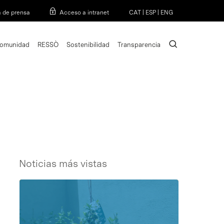
Menu
a de prensa
Acceso a intranet
CAT
|
ESP
|
ENG
search
omunidad
RESSÒ
Sostenibilidad
Transparencia
Noticias más vistas