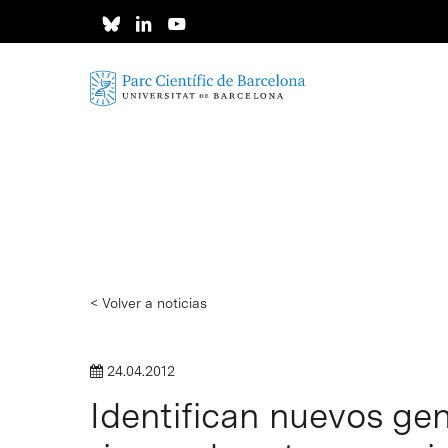
Skip
to
main
content
< Volver a noticias
24.04.2012
Identifican nuevos gen
Intro para buscar o ESC per cerrar