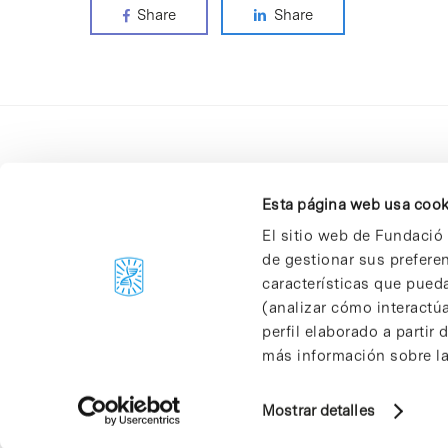
Share
Share
Esta página web usa cook
El sitio web de Fundació 
de gestionar sus prefere
C/Baldiri Reixac, 4-12 i 15
características que pueda
08028 Barcelona
(analizar cómo interactúa
T. 934 02 90 60
perfil elaborado a partir
más información sobre las
Mostrar detalles