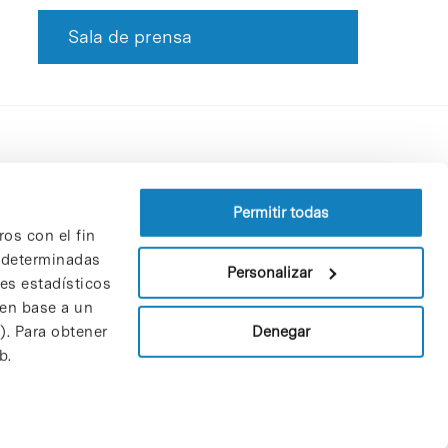
Sala de prensa
Perfil del contratante
Política de privacidad
Permitir todas
ros con el fin
Aviso Legal
n determinadas
Política de cookies
Personalizar
nes estadísticos
Patrones y patrocinadores
 en base a un
Bolsa de trabajo
Denegar
). Para obtener
Contacto
b.