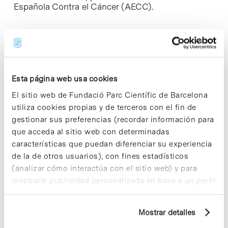
Española Contra el Cáncer (AECC).
Share
Share
Esta página web usa cookies
El sitio web de Fundació Parc Científic de Barcelona
utiliza cookies propias y de terceros con el fin de
gestionar sus preferencias (recordar información para
que acceda al sitio web con determinadas
Noticias más vistas
características que puedan diferenciar su experiencia
de la de otros usuarios), con fines estadísticos
(analizar cómo interactúa con el sitio web) y para
mostrarle publicidad personalizada en base a un perfil
elaborado a partir de sus hábitos de navegación (por
ejemplo, páginas visitadas). Para obtener más
Los proyectos colectivos son
Mostrar detalles
información sobre las cookies puede consultar
enriquecedores. ¡Participa y haz