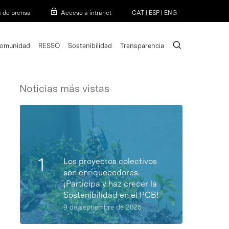
Menu
a de prensa
Acceso a intranet
CAT
|
ESP
|
ENG
search
omunidad
RESSÒ
Sostenibilidad
Transparencia
Noticias más vistas
Los proyectos colectivos
son enriquecedores.
¡Participa y haz crecer la
Sostenibilidad en el PCB!
9 de septiembre de 2025