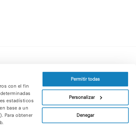
Perfil del contratante
Política de privacidad
Permitir todas
ros con el fin
Aviso Legal
n determinadas
Política de cookies
Personalizar
nes estadísticos
Patrones y patrocinadores
 en base a un
Bolsa de trabajo
Denegar
). Para obtener
Contacto
b.