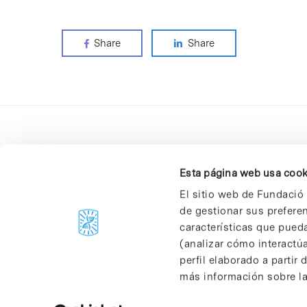
Share
Share
Esta página web usa cook
El sitio web de Fundació 
de gestionar sus prefere
C/Baldiri Reixac, 4-12 i 15
características que pueda
08028 Barcelona
(analizar cómo interactúa
T. 934 02 90 60
perfil elaborado a partir
más información sobre las