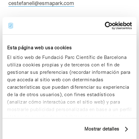
cestefanell@esmapark.com
Share
Share
Esta página web usa cookies
El sitio web de Fundació Parc Científic de Barcelona
utiliza cookies propias y de terceros con el fin de
gestionar sus preferencias (recordar información para
que acceda al sitio web con determinadas
Noticias más vistas
características que puedan diferenciar su experiencia
de la de otros usuarios), con fines estadísticos
(analizar cómo interactúa con el sitio web) y para
mostrarle publicidad personalizada en base a un perfil
elaborado a partir de sus hábitos de navegación (por
ejemplo, páginas visitadas). Para obtener más
Los proyectos colectivos son
Mostrar detalles
enriquecedores. ¡Participa y haz
información sobre las cookies puede consultar
crecer la Sostenibilidad en el PCB!