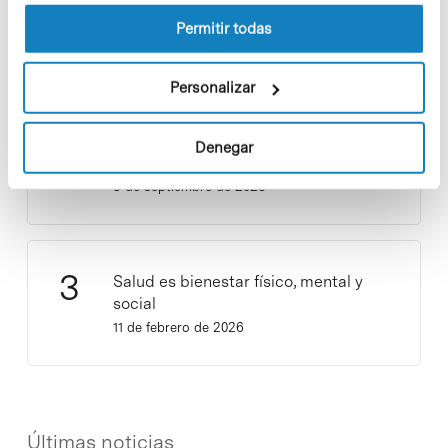
la Política de cookies del sitio web.
9 de septiembre de 2025
Permitir todas
Personalizar
¡Ayúdanos a hacer crecer «Notas de
Sostenibilidad»! ¿Quieres participar
Denegar
y ser una fuente de inspiración?
3 de septiembre de 2025
Salud es bienestar físico, mental y
social
11 de febrero de 2026
Últimas noticias