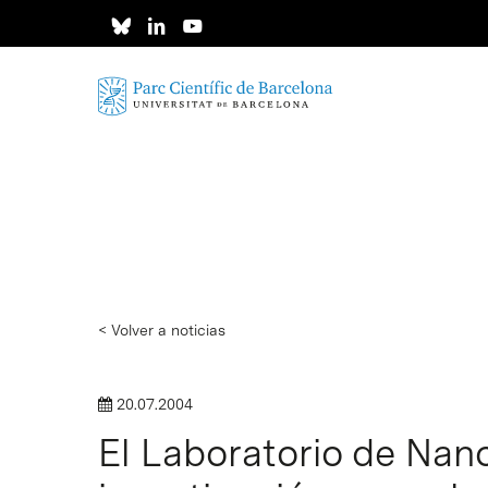
Skip
to
main
content
< Volver a noticias
20.07.2004
El Laboratorio de Nano
Intro para buscar o ESC per cerrar