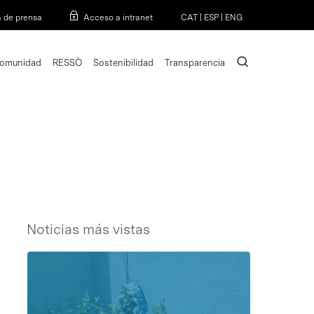
Menu
a de prensa
Acceso a intranet
CAT
|
ESP
|
ENG
search
omunidad
RESSÒ
Sostenibilidad
Transparencia
Noticias más vistas