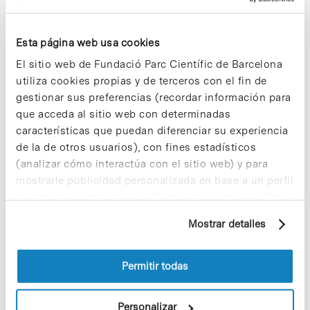
Esta página web usa cookies
Noticias más vistas
El sitio web de Fundació Parc Científic de Barcelona
utiliza cookies propias y de terceros con el fin de
gestionar sus preferencias (recordar información para
que acceda al sitio web con determinadas
características que puedan diferenciar su experiencia
de la de otros usuarios), con fines estadísticos
Los proyectos colectivos son
(analizar cómo interactúa con el sitio web) y para
enriquecedores. ¡Participa y haz
mostrarle publicidad personalizada en base a un perfil
crecer la Sostenibilidad en el PCB!
elaborado a partir de sus hábitos de navegación (por
9 de septiembre de 2025
ejemplo, páginas visitadas). Para obtener más
Mostrar detalles
información sobre las cookies puede consultar
la Política de cookies del sitio web.
¡Ayúdanos a hacer crecer «Notas de
Permitir todas
Sostenibilidad»! ¿Quieres participar
y ser una fuente de inspiración?
Personalizar