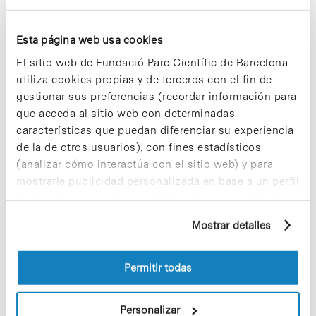
Esta página web usa cookies
Noticias más vistas
El sitio web de Fundació Parc Científic de Barcelona
utiliza cookies propias y de terceros con el fin de
gestionar sus preferencias (recordar información para
que acceda al sitio web con determinadas
características que puedan diferenciar su experiencia
de la de otros usuarios), con fines estadísticos
Los proyectos colectivos son
enriquecedores. ¡Participa y haz
(analizar cómo interactúa con el sitio web) y para
crecer la Sostenibilidad en el PCB!
mostrarle publicidad personalizada en base a un perfil
9 de septiembre de 2025
elaborado a partir de sus hábitos de navegación (por
ejemplo, páginas visitadas). Para obtener más
Mostrar detalles
información sobre las cookies puede consultar
la Política de cookies del sitio web.
¡Ayúdanos a hacer crecer «Notas de
Permitir todas
Sostenibilidad»! ¿Quieres participar
y ser una fuente de inspiración?
Personalizar
3 de septiembre de 2025