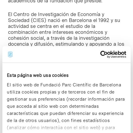
académicos de la fundación que preside.
El Centro de Investigación de Economía y
Sociedad (CIES) nació en Barcelona el 1992 y su
actividad se centra en el estudio de la
combinación entre intereses económicos y
cohesión social, a través de la investigación
docencia y difusión, estimulando y apoyando a los
proyectos innovadores para su desarrollo y
creando plataformas y redes que potencien sus
efectos. CIES forma parte del Parc Científic
Barcelona como centro de I+D+i, y está vinculado
a la Universitat de Barcelona (UB) para la
Esta página web usa cookies
realización conjunta de actividades de
El sitio web de Fundació Parc Científic de Barcelona
investigación y programas de formación.
utiliza cookies propias y de terceros con el fin de
En la actualidad, la Fundación CIES imparte dos
gestionar sus preferencias (recordar información para
máster sobre RSC que combinan la formación on
que acceda al sitio web con determinadas
line con sesiones presenciales: el «
Master en
características que puedan diferenciar su experiencia
Responsabilidad Social Corporativa, Contabilidad
de la de otros usuarios), con fines estadísticos
y Auditoría Social
» (MRS) y el «
Máster en
(analizar cómo interactúa con el sitio web) y para
Economía Social y Dirección de Entidades sin