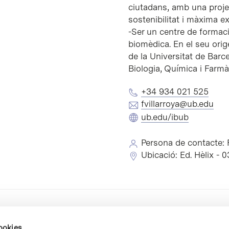
ciutadans, amb una proje
sostenibilitat i màxima ex
-Ser un centre de formaci
biomèdica. En el seu orig
de la Universitat de Barc
Biologia, Química i Farmà
+34 934 021 525
fvillarroya@ub.edu
ub.edu/ibub
Persona de contacte: 
Ubicació: Ed. Hèlix - 
cookies