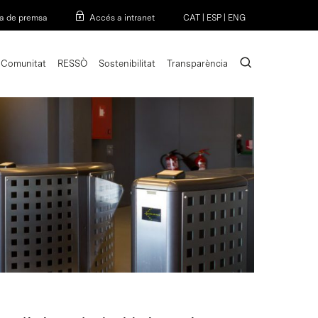
Menu
a de premsa
Accés a intranet
CAT
|
ESP
|
ENG
search
Comunitat
RESSÒ
Sostenibilitat
Transparència