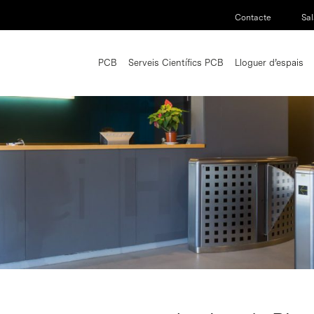
Contacte
Sal
PCB
Serveis Científics PCB
Lloguer d’espais