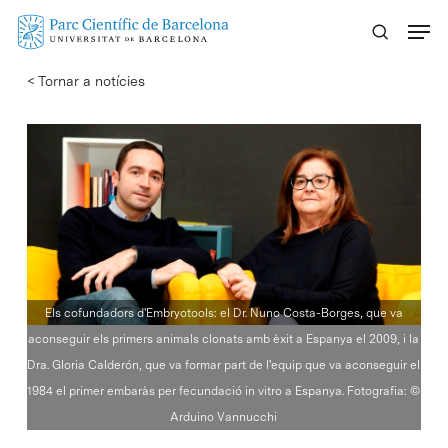
Skip
Menu
to
main
< Tornar a notícies
content
Els cofundadors d'Embryotools: el Dr. Nuno Costa-Borges, que va
aconseguir els primers animals clonats amb èxit a Espanya el 2009, i la
Dra. Gloria Calderón, que va formar part de l'equip que va aconseguir el
1984 el primer embaràs per fecundació in vitro a Espanya. Fotografia: ©
Arduino Vannucchi