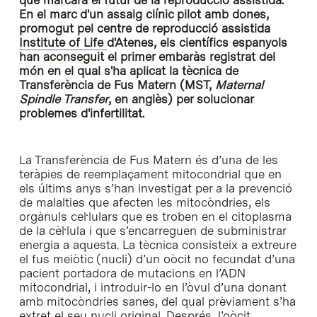
que marcarà el futur de la reproducció assistida.
En el marc d'un assaig clínic pilot amb dones,
promogut pel centre de reproducció assistida
Institute of Life
d'Atenes, els científics espanyols
han aconseguit el primer embaràs registrat del
món en el qual s'ha aplicat la tècnica de
Transferència de Fus Matern (MST,
Maternal
Spindle Transfer
, en anglès) per solucionar
problemes d'infertilitat.
La Transferència de Fus Matern és d’una de les
teràpies de reemplaçament mitocondrial que en
els últims anys s’han investigat per a la prevenció
de malalties que afecten les mitocòndries, els
orgànuls cel·lulars que es troben en el citoplasma
de la cèl·lula i que s’encarreguen de subministrar
energia a aquesta. La tècnica consisteix a extreure
el fus meiòtic (nucli) d’un oòcit no fecundat d’una
pacient portadora de mutacions en l’ADN
mitocondrial, i introduir-lo en l’òvul d’una donant
amb mitocòndries sanes, del qual prèviament s’ha
extret el seu nucli original. Després, l’oòcit