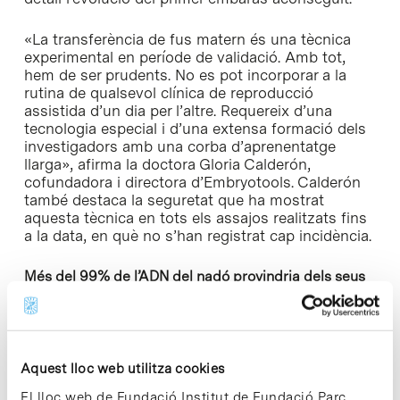
«La transferència de fus matern és una tècnica
experimental en període de validació. Amb tot,
hem de ser prudents. No es pot incorporar a la
rutina de qualsevol clínica de reproducció
assistida d’un dia per l’altre. Requereix d’una
tecnologia especial i d’una extensa formació dels
investigadors amb una corba d’aprenentatge
llarga», afirma la doctora Gloria Calderón,
cofundadora i directora d’Embryotools. Calderón
també destaca la seguretat que ha mostrat
aquesta tècnica en tots els assajos realitzats fins
a la data, en què no s’han registrat cap incidència.
Més del 99% de l’ADN del nadó provindria dels seus
pares biològics
Per la seva banda, el doctor Nuno Costa-Borges,
director científic i cofundador d’Embryotools, posa
Aquest lloc web utilitza cookies
l’accent en un dels avantatges que aporta aquesta
tècnica, respecte a altres de reproducció assistida,
El lloc web de Fundació Institut de Fundació Parc