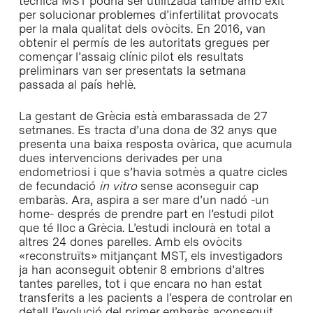
tècnica MST podria ser utilitzada també amb èxit
per solucionar problemes d’infertilitat provocats
per la mala qualitat dels ovòcits. En 2016, van
obtenir el permís de les autoritats gregues per
començar l’assaig clínic pilot els resultats
preliminars van ser presentats la setmana
passada al país hel·lè.
La gestant de Grècia està embarassada de 27
setmanes. Es tracta d’una dona de 32 anys que
presenta una baixa resposta ovàrica, que acumula
dues intervencions derivades per una
endometriosi i que s’havia sotmès a quatre cicles
de fecundació
in vitro
sense aconseguir cap
embaràs. Ara, aspira a ser mare d’un nadó -un
home- després de prendre part en l’estudi pilot
que té lloc a Grècia. L’estudi inclourà en total a
altres 24 dones parelles. Amb els ovòcits
«reconstruïts» mitjançant MST, els investigadors
ja han aconseguit obtenir 8 embrions d’altres
tantes parelles, tot i que encara no han estat
transferits a les pacients a l’espera de controlar en
detall l’evolució del primer embaràs aconseguit.