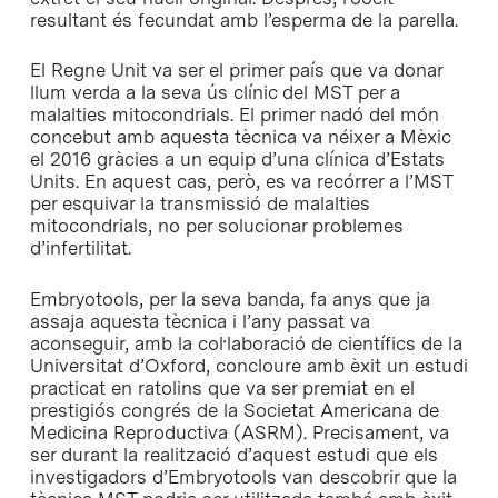
resultant és fecundat amb l’esperma de la parella.
El Regne Unit va ser el primer país que va donar
llum verda a la seva ús clínic del MST per a
malalties mitocondrials. El primer nadó del món
concebut amb aquesta tècnica va néixer a Mèxic
el 2016 gràcies a un equip d’una clínica d’Estats
Units. En aquest cas, però, es va recórrer a l’MST
per esquivar la transmissió de malalties
mitocondrials, no per solucionar problemes
d’infertilitat.
Embryotools, per la seva banda, fa anys que ja
assaja aquesta tècnica i l’any passat va
aconseguir, amb la col·laboració de científics de la
Universitat d’Oxford, concloure amb èxit un estudi
practicat en ratolins que va ser premiat en el
prestigiós congrés de la Societat Americana de
Medicina Reproductiva (ASRM). Precisament, va
ser durant la realització d’aquest estudi que els
investigadors d’Embryotools van descobrir que la