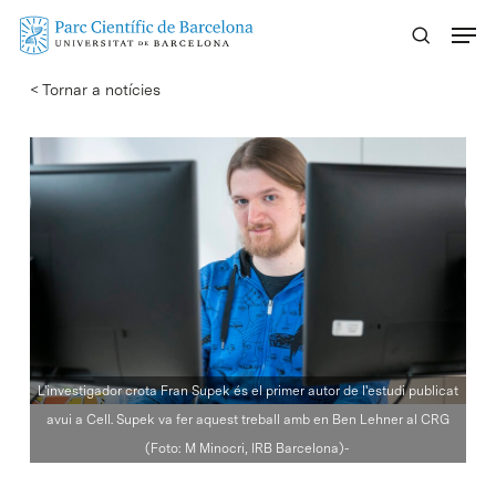
Skip
Menu
to
main
< Tornar a notícies
content
L'investigador crota Fran Supek és el primer autor de l'estudi publicat
avui a Cell. Supek va fer aquest treball amb en Ben Lehner al CRG
(Foto: M Minocri, IRB Barcelona)-