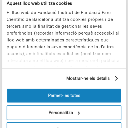
renovant constantment les seves cèl·lules, el què
Aquest lloc web utilitza cookies
implica haver de copiar més de dos metres d’ADN
i, per tant, inevitablement s’introdueixen errors. A
El lloc web de Fundació Institut de Fundació Parc
més, els agents mutàgens en l’ambient com ara la
Científic de Barcelona utilitza cookies pròpies i de
llum del sol o fumar tabac, danyen l’ADN i els
tercers amb la finalitat de gestionar les seves
mecanismes de reparació s’encarreguen de
preferències (recordar informació perquè accedeixi al
reparar-lo. La reparació de l’ADN normalment és
lloc web amb determinades característiques que
extremadament precisa i acurada però alguns
tipus de danys només es poden reparar fent servir
puguin diferenciar la seva experiència de la d'altres
‘correctors’ de baixa fidelitat. Són els errors
usuaris), amb finalitats estadístics (analitzar com
introduïts per aquest tipus de correctors menys
interactua amb el lloc web) i per a mostrar-li publicitat
acurats els què causen moltes de les mutacions
personalitzada sobre la base d'un perfil elaborat a
que els investigadors han vist en diferents tipus
partir dels seus hàbits de navegació (per exemple,
de tumors com ara de fetge, colon, estómac,
Mostrar-ne els detalls
esòfag i pulmó.
pàgines visitades). Per a obtenir més informació sobre
les cookies pot consultar la
Política de cookies
del
lloc web.
Permet-les totes
►
Més informació: Web de l’
IRB Barcelona [+]
► Article de referència:
Personalitza
Supek, Fran and Lehner, Ben. «
Clustered mutation
signatures reveal that error-prone DNA repair