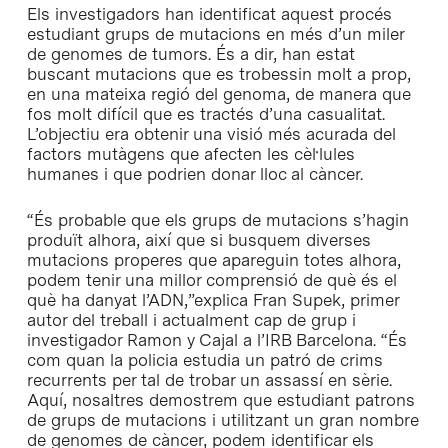
Els investigadors han identificat aquest procés
estudiant grups de mutacions en més d’un miler
de genomes de tumors. És a dir, han estat
buscant mutacions que es trobessin molt a prop,
en una mateixa regió del genoma, de manera que
fos molt difícil que es tractés d’una casualitat.
L’objectiu era obtenir una visió més acurada del
factors mutàgens que afecten les cèl·lules
humanes i que podrien donar lloc al càncer.
“És probable que els grups de mutacions s’hagin
produït alhora, així que si busquem diverses
mutacions properes que apareguin totes alhora,
podem tenir una millor comprensió de què és el
què ha danyat l’ADN,”explica Fran Supek, primer
autor del treball i actualment cap de grup i
investigador Ramon y Cajal a l’IRB Barcelona. “És
com quan la policia estudia un patró de crims
recurrents per tal de trobar un assassí en sèrie.
Aquí, nosaltres demostrem que estudiant patrons
de grups de mutacions i utilitzant un gran nombre
de genomes de càncer, podem identificar els