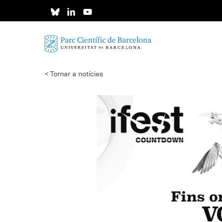
Skip
to
main
content
< Tornar a notícies