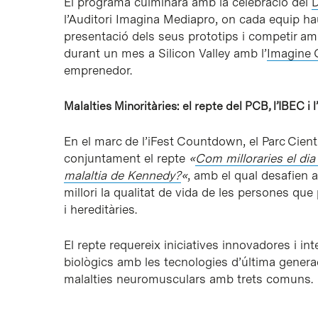
El programa culminarà amb la celebració del
l’Auditori Imagina Mediapro, on cada equip hau
presentació dels seus prototips i competir amb
durant un mes a Silicon Valley amb l’
Imagine C
emprenedor.
Malalties Minoritàries: el repte del PCB, l’IBEC i 
En el marc de l’iFest Countdown, el Parc Cientí
conjuntament el repte
«
Com milloraries el dia
malaltia de Kennedy?
«
, amb el qual desafien 
millori la qualitat de vida de les persones q
i hereditàries.
El repte requereix iniciatives innovadores i i
biològics amb les tecnologies d’última generac
malalties neuromusculars amb trets comuns.