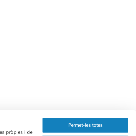
Perfil del contractant
Permet-les totes
es pròpies i de
Política de privacitat