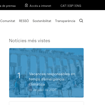
Menu
a de premsa
Accés a intranet
CAT
|
ESP
|
ENG
search
Comunitat
RESSÒ
Sostenibilitat
Transparència
Notícies més vistes
Vacances responsables en
temps d’emergència
climàtica
15 de juliol de 2026