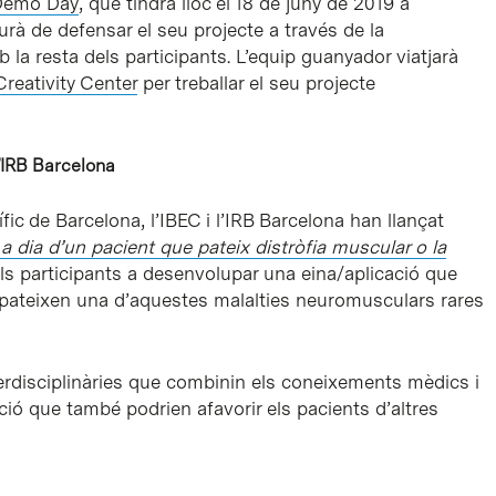
Demo Day
, que tindrà lloc el 18 de juny de 2019 a
rà de defensar el seu projecte a través de la
 la resta dels participants. L’equip guanyador viatjarà
reativity Center
per treballar el seu projecte
l’IRB Barcelona
fic de Barcelona, l’IBEC i l’IRB Barcelona han llançat
 a dia d’un pacient que pateix distròfia muscular o la
als participants a desenvolupar una eina/aplicació que
ue pateixen una d’aquestes malalties neuromusculars rares
nterdisciplinàries que combinin els coneixements mèdics i
ió que també podrien afavorir els pacients d’altres