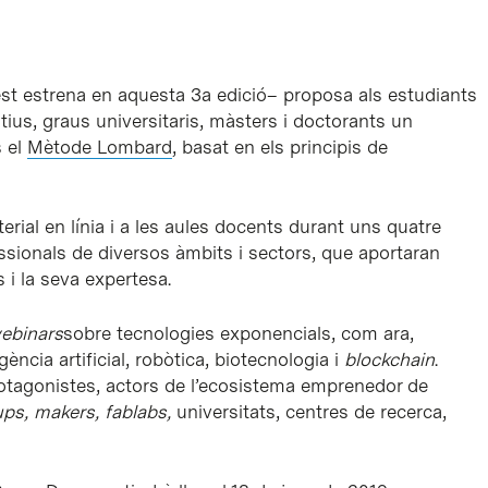
Fest estrena en aquesta 3a edició– proposa als estudiants
atius, graus universitaris, màsters i doctorants un
s el
Mètode Lombard
, basat en els principis de
erial en línia i a les aules docents durant uns quatre
sionals de diversos àmbits i sectors, que aportaran
 i la seva expertesa.
ebinars
sobre tecnologies exponencials, com ara,
gència artificial, robòtica, biotecnologia i
blockchain
.
otagonistes, actors de l’ecosistema emprenedor de
ups, makers, fablabs,
universitats, centres de recerca,