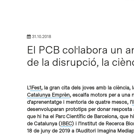
Intro per buscar o ESC per tancar
31.10.2018
El PCB col·labora un any
de la disrupció, la cièn
L'
iFest
, la gran cita dels joves amb la ciència,
Catalunya Emprèn
, escalfa motors per a una 
d'aprenentatge i mentoria de quatre mesos, l'
desenvoluparan prototips per donar resposta a 
que hi ha el Parc Científic de Barcelona, que h
de Catalunya (
IBEC
) i l'Institut de Recerca Bi
18 de juny de 2019 a l'Auditori Imagina Mediap